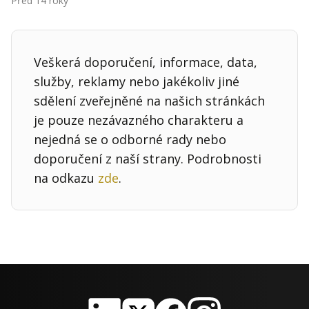
Před 14 roky
Kontakt
Obchodní podmínky
Veškerá doporučení, informace, data,
Hledaná fráze
Hledat
služby, reklamy nebo jakékoliv jiné
sdělení zveřejněné na našich stránkách
je pouze nezávazného charakteru a
nejedná se o odborné rady nebo
doporučení z naší strany. Podrobnosti
na odkazu
zde
.