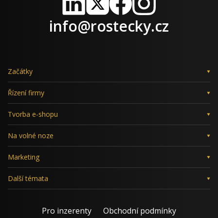
LinkedIn
X
Facebook
Instagram
info@rostecky.cz
Začátky
Řízení firmy
Tvorba e-shopu
Na volné noze
Marketing
Další témata
Pro inzerenty
Obchodní podmínky