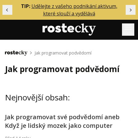
ělání
TIP:
Udělejte z vašeho podnikání aktivum,
Předchozí
Dal
které slouží a vydělává
Menu
Mentoring
Jak programovat podvědomí
Domů
Podcasty
Jak programovat podvědomí
Solo
Akce
Nejnovější obsah:
Inzerce
O mně
Jak programovat své podvědomí aneb
Když je lidský mozek jako computer
Přihlášení