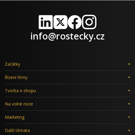
LinkedIn
X
Facebook
Instagram
info@rostecky.cz
Začátky
Řízení firmy
Tvorba e-shopu
Na volné noze
Marketing
Další témata