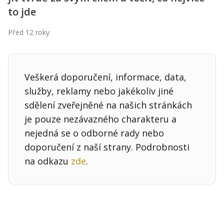
Kontakt
to jde
Obchodní podmínky
Před 12 roky
Hledaná fráze
Hledat
Veškerá doporučení, informace, data,
služby, reklamy nebo jakékoliv jiné
sdělení zveřejněné na našich stránkách
je pouze nezávazného charakteru a
nejedná se o odborné rady nebo
doporučení z naší strany. Podrobnosti
na odkazu
zde
.