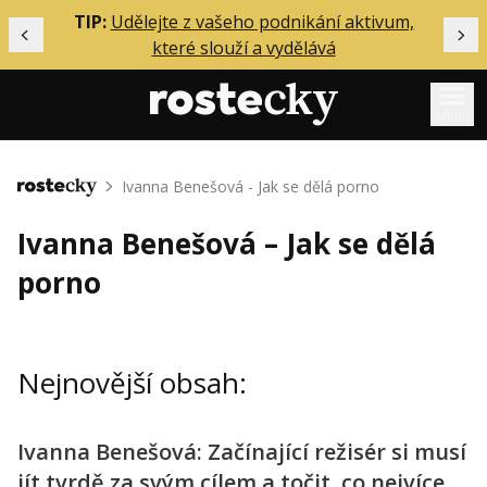
ělání
TIP:
Udělejte z vašeho podnikání aktivum,
Předchozí
Dal
které slouží a vydělává
Menu
Mentoring
Ivanna Benešová - Jak se dělá porno
Domů
Podcasty
Ivanna Benešová – Jak se dělá
Solo
porno
Akce
Inzerce
Nejnovější obsah:
O mně
Ivanna Benešová: Začínající režisér si musí
Přihlášení
jít tvrdě za svým cílem a točit, co nejvíce