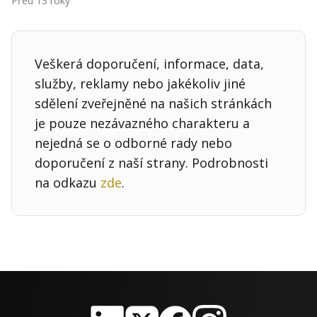
Před 13 roky
Kontakt
Obchodní podmínky
Veškerá doporučení, informace, data,
Hledaná fráze
Hledat
služby, reklamy nebo jakékoliv jiné
sdělení zveřejněné na našich stránkách
je pouze nezávazného charakteru a
nejedná se o odborné rady nebo
doporučení z naší strany. Podrobnosti
na odkazu
zde
.