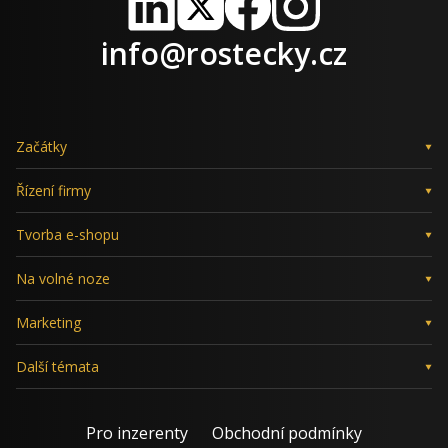
LinkedIn
X
Facebook
Instagram
info@rostecky.cz
Začátky
Řízení firmy
Tvorba e-shopu
Na volné noze
Marketing
Další témata
Pro inzerenty
Obchodní podmínky