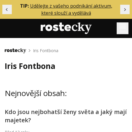
ělání
TIP:
Udělejte z vašeho podnikání aktivum,
Předchozí
Dal
které slouží a vydělává
Menu
Mentoring
Iris Fontbona
Domů
Podcasty
Iris Fontbona
Solo
Akce
Nejnovější obsah:
Inzerce
O mně
Kdo jsou nejbohatší ženy světa a jaký mají
majetek?
Přihlášení