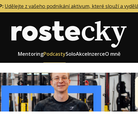
P:
Udělejte z vašeho podnikání aktivum, které slouží a vyděl
Mentoring
Podcasty
Solo
Akce
Inzerce
O mně
eting firmy
Role zakladatele/CEO
r zaměstnanců
Růst firmy
upnictví
Strategie firmy
od a prodej
Účetnictví a daně