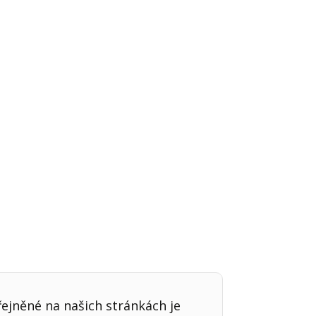
Já v médiích
řejněné na našich stránkách je