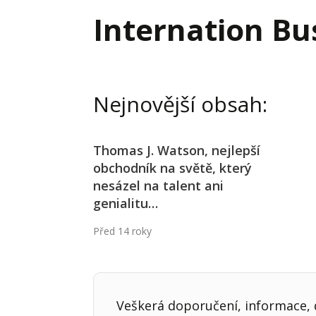
Hodnota firmy
Prode
Internation Bu
Interim management
Proje
Konkurenceschopnost firmy
Před
Krizové řízení firmy
Rest
Nejnovější obsah:
Management firmy
Řízen
Thomas J. Watson, nejlepší
obchodník na světě, který
nesázel na talent ani
genialitu…
Před 14 roky
Veškerá doporučení, informace, d