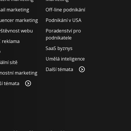
ail marketing
Off-line podnikání
luencer marketing
Podnikání v USA
štěvnost webu
Poradenství pro
podnikatele
 reklama
SaaS byznys
O
Umělá inteligence
ální sítě
Další témata
nostní marketing
ší témata