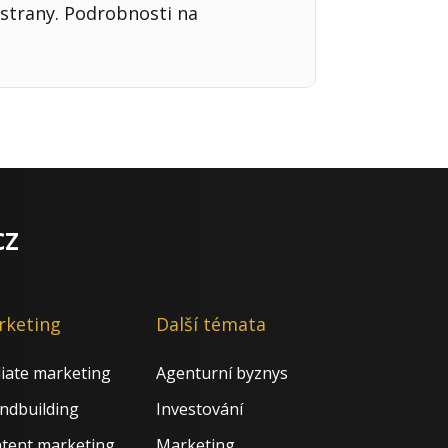
strany. Podrobnosti na
cz
rketing
Další témata
iliate marketing
Agenturní byznys
ndbuilding
Investování
tent marketing
Marketing