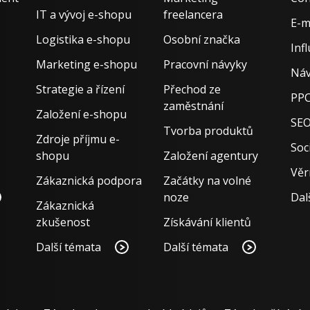
IT a vývoj e-shopu
freelancera
E-m
Logistika e-shopu
Osobní značka
Inf
Marketing e-shopu
Pracovní návyky
Náv
Strategie a řízení
Přechod ze
PPC
zaměstnání
Založení e-shopu
SE
Tvorba produktů
Zdroje příjmu e-
Soci
shopu
Založení agentury
Věr
Zákaznická podpora
Začátky na volné
noze
Dal
Zákaznická
zkušenost
Získávání klientů
Další témata
Další témata