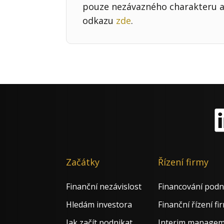
pouze nezávazného charakteru a 
odkazu
zde
.
Li
Začátky
Řízení firmy
Finanční nezávislost
Financování podn
Hledám investora
Finanční řízení fi
Jak začít podnikat
Interim manage