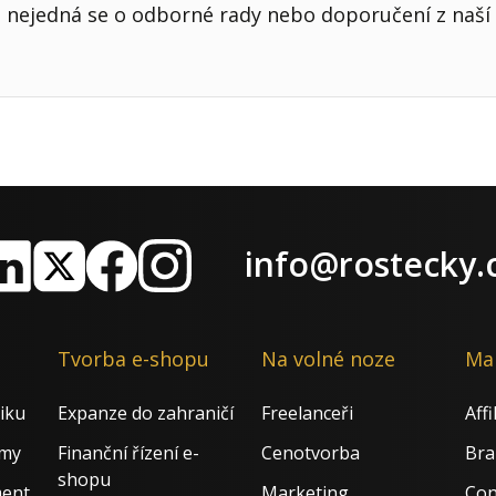
nejedná se o odborné rady nebo doporučení z naší 
info@rostecky.
nkedIn
X
Facebook
Instagram
Tvorba e-shopu
Na volné noze
Ma
iku
Expanze do zahraničí
Freelanceři
Aff
rmy
Finanční řízení e-
Cenotvorba
Bra
shopu
ment
Marketing
Con