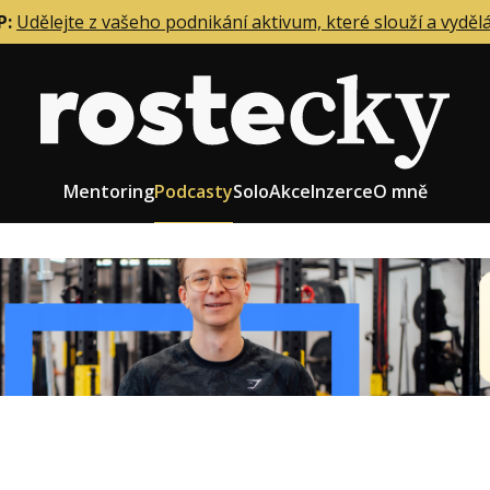
P:
Udělejte z vašeho podnikání aktivum, které slouží a vyděl
Mentoring
Podcasty
Solo
Akce
Inzerce
O mně
eting firmy
Role zakladatele/CEO
r zaměstnanců
Růst firmy
upnictví
Strategie firmy
od a prodej
Účetnictví a daně