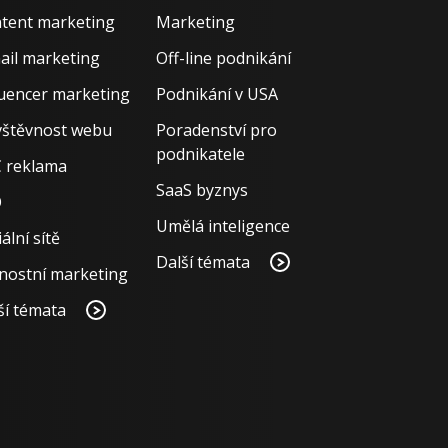
tent marketing
Marketing
ail marketing
Off-line podnikání
luencer marketing
Podnikání v USA
štěvnost webu
Poradenství pro
podnikatele
 reklama
SaaS byznys
O
Umělá inteligence
ální sítě
Další témata
nostní marketing
ší témata