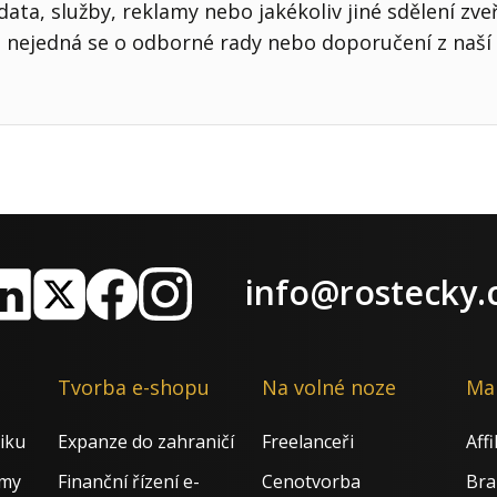
ata, služby, reklamy nebo jakékoliv jiné sdělení zve
nejedná se o odborné rady nebo doporučení z naší 
info@rostecky.
nkedIn
X
Facebook
Instagram
Tvorba e-shopu
Na volné noze
Ma
iku
Expanze do zahraničí
Freelanceři
Aff
rmy
Finanční řízení e-
Cenotvorba
Bra