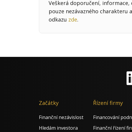
Veškerá doporučení, informace, d
pouze nezávazného charakteru a 
odkazu
zde
.
Li
Začátky
Řízení firmy
Finanční nezávislost
Financování podn
Hledám investora
Finanční řízení fi