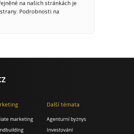
řejněné na našich stránkách je
strany. Podrobnosti na
cz
rketing
Další témata
iliate marketing
Agenturní byznys
ndbuilding
Investování