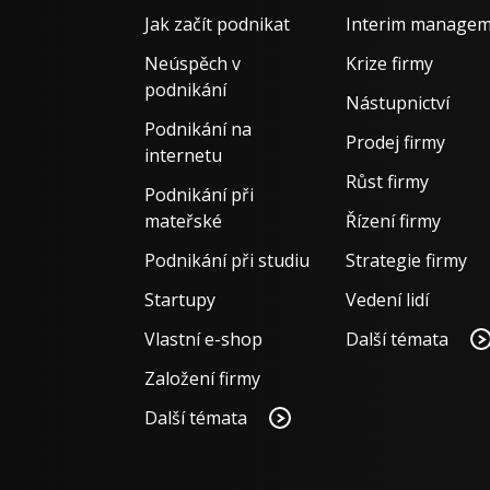
Jak začít podnikat
Interim manage
Neúspěch v
Krize firmy
podnikání
Nástupnictví
Podnikání na
Prodej firmy
internetu
Růst firmy
Podnikání při
mateřské
Řízení firmy
Podnikání při studiu
Strategie firmy
Startupy
Vedení lidí
Vlastní e-shop
Další témata
Založení firmy
Další témata