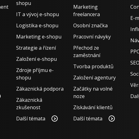
shopu
ment
Marketing
Con
IT a vývoj e-shopu
freelancera
E-m
Logistika e-shopu
Osobní značka
Inf
Marketing e-shopu
Pracovní návyky
Náv
Strategie a řízení
Přechod ze
PPC
zaměstnání
Založení e-shopu
SE
Tvorba produktů
Zdroje příjmu e-
Soci
shopu
Založení agentury
Věr
Zákaznická podpora
Začátky na volné
noze
Dal
Zákaznická
zkušenost
Získávání klientů
Další témata
Další témata