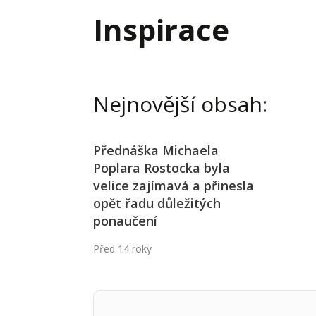
Hodnota firmy
Prode
Inspirace
Interim management
Proje
Konkurenceschopnost firmy
Před
Krizové řízení firmy
Rest
Nejnovější obsah:
Management firmy
Řízen
Přednáška Michaela
Poplara Rostocka byla
velice zajímavá a přinesla
opět řadu důležitých
ponaučení
Před 14 roky