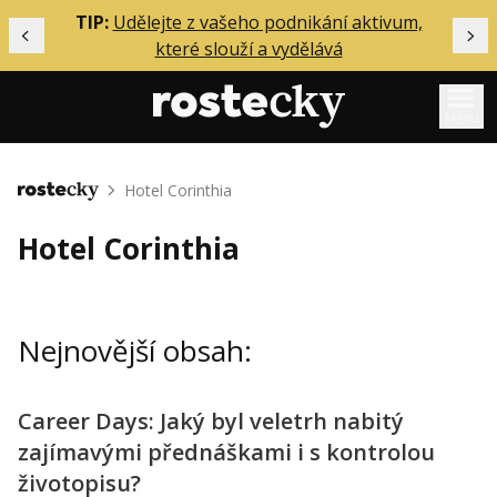
ělání
TIP:
Udělejte z vašeho podnikání aktivum,
Předchozí
Dal
které slouží a vydělává
Menu
Mentoring
Hotel Corinthia
Domů
Podcasty
Hotel Corinthia
Solo
Akce
Nejnovější obsah:
Inzerce
O mně
Career Days: Jaký byl veletrh nabitý
zajímavými přednáškami i s kontrolou
Přihlášení
životopisu?