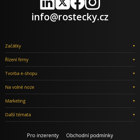
LinkedIn
X
Facebook
Instagram
info@rostecky.cz
Začátky
Řízení firmy
Tvorba e-shopu
Na volné noze
Marketing
Další témata
Pro inzerenty
Obchodní podmínky