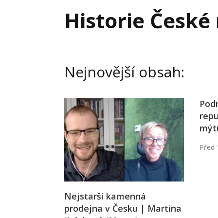
Hodnota firmy
Prode
Historie České
Interim management
Proje
Konkurenceschopnost firmy
Před
Krizové řízení firmy
Rest
Nejnovější obsah:
Management firmy
Řízen
Podn
repu
mýt
Před 
Nejstarší kamenná
prodejna v Česku | Martina