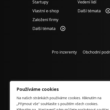
Startupy
Vedení lidí
Vlastní e-shop
Další témata
Založení firmy
Další témata
Pro inzerenty
Obchodní pod
Používáme cookies
Na našich stránkách používáme cookies. Kliknutím na
„Přijmout vše“ souhlasíte s použitím všech cookies.
Kliknutím na „Nastavení“ nám můžete poskytnout souhlas