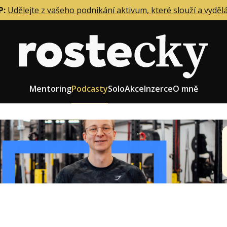
P:
Udělejte z vašeho podnikání aktivum, které slouží a vyděl
Mentoring
Podcasty
Solo
Akce
Inzerce
O mně
eting firmy
Role zakladatele/CEO
r zaměstnanců
Růst firmy
upnictví
Strategie firmy
od a prodej
Účetnictví a daně