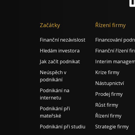
Li
Začátky
Řízení firmy
Finanční nezávislost
Financování podn
Hledám investora
Finanční řízení fi
Jak začít podnikat
Interim manage
Neúspěch v
Krize firmy
podnikání
Nástupnictví
Podnikání na
Prodej firmy
internetu
Růst firmy
Podnikání při
mateřské
Řízení firmy
Podnikání při studiu
Strategie firmy