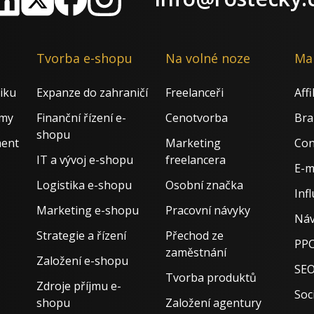
nkedIn
X
Facebook
Instagram
Tvorba e-shopu
Na volné noze
Ma
iku
Expanze do zahraničí
Freelanceři
Aff
rmy
Finanční řízení e-
Cenotvorba
Bra
shopu
ment
Marketing
Con
IT a vývoj e-shopu
freelancera
E-m
Logistika e-shopu
Osobní značka
Inf
Marketing e-shopu
Pracovní návyky
Náv
Strategie a řízení
Přechod ze
PPC
zaměstnání
Založení e-shopu
SE
Tvorba produktů
Zdroje příjmu e-
Soci
shopu
Založení agentury