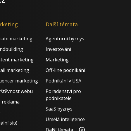
rketing
Další témata
iliate marketing
Agenturní byznys
ndbuilding
Investování
tent marketing
Marketing
ail marketing
Off-line podnikání
luencer marketing
Podnikání v USA
štěvnost webu
Poradenství pro
podnikatele
 reklama
SaaS byznys
O
Umělá inteligence
ální sítě
Další témata