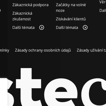
Věr
Zákaznická podpora
Začátky na volné
noze
Dal
Zákaznická
zkušenost
Získávání klientů
Další témata
Další témata
mínky
Zásady ochrany osobních údajů
Zásady užívání t