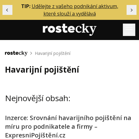
ělání
TIP:
Udělejte z vašeho podnikání aktivum,
Předchozí
Dal
které slouží a vydělává
Menu
Mentoring
Havarijní pojištění
Domů
Podcasty
Havarijní pojištění
Solo
Akce
Nejnovější obsah:
Inzerce
O mně
Inzerce: Srovnání havarijního pojištění na
míru pro podnikatele a firmy –
Přihlášení
ExpresniPojištění.cz