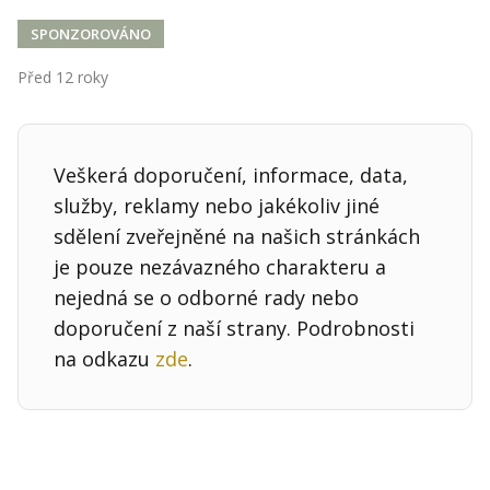
Kontakt
SPONZOROVÁNO
Obchodní podmínky
Před 12 roky
Hledaná fráze
Hledat
Veškerá doporučení, informace, data,
služby, reklamy nebo jakékoliv jiné
sdělení zveřejněné na našich stránkách
je pouze nezávazného charakteru a
nejedná se o odborné rady nebo
doporučení z naší strany. Podrobnosti
na odkazu
zde
.