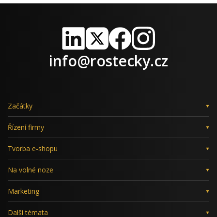
LinkedIn
X
Facebook
Instagram
info@rostecky.cz
Začátky
Řízení firmy
Tvorba e-shopu
Na volné noze
Marketing
Další témata