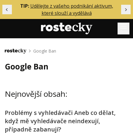
ělání
TIP:
Udělejte z vašeho podnikání aktivum,
Předchozí
Dal
které slouží a vydělává
Menu
Mentoring
Google Ban
Domů
Podcasty
Google Ban
Solo
Akce
Nejnovější obsah:
Inzerce
O mně
Problémy s vyhledávači Aneb co dělat,
když mě vyhledávače neindexují,
Přihlášení
případně zabanují?