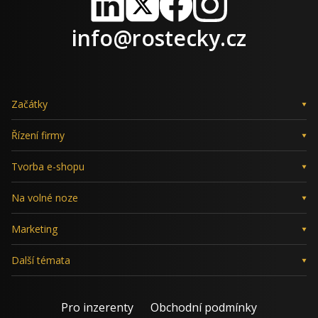
LinkedIn
X
Facebook
Instagram
info@rostecky.cz
Začátky
Řízení firmy
Tvorba e-shopu
Na volné noze
Marketing
Další témata
Pro inzerenty
Obchodní podmínky