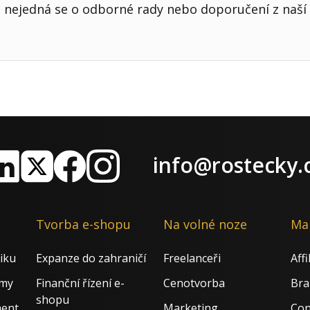
nejedná se o odborné rady nebo doporučení z naší 
info@rostecky.
nkedIn
X
Facebook
Instagram
Tvorba e-shopu
Na volné noze
Ma
iku
Expanze do zahraničí
Freelanceři
Aff
rmy
Finanční řízení e-
Cenotvorba
Bra
shopu
ment
Marketing
Con