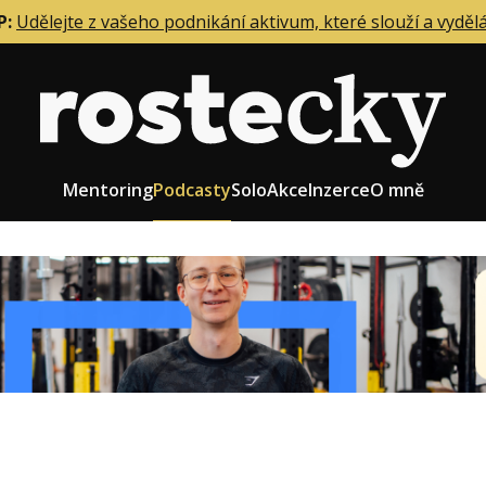
P:
Udělejte z vašeho podnikání aktivum, které slouží a vyděl
Mentoring
Podcasty
Solo
Akce
Inzerce
O mně
eting firmy
Role zakladatele/CEO
r zaměstnanců
Růst firmy
upnictví
Strategie firmy
od a prodej
Účetnictví a daně