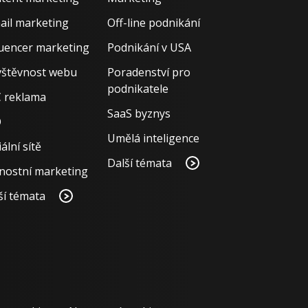
ail marketing
Off-line podnikání
luencer marketing
Podnikání v USA
štěvnost webu
Poradenství pro
podnikatele
 reklama
SaaS byznys
O
Umělá inteligence
ální sítě
Další témata
nostní marketing
ší témata