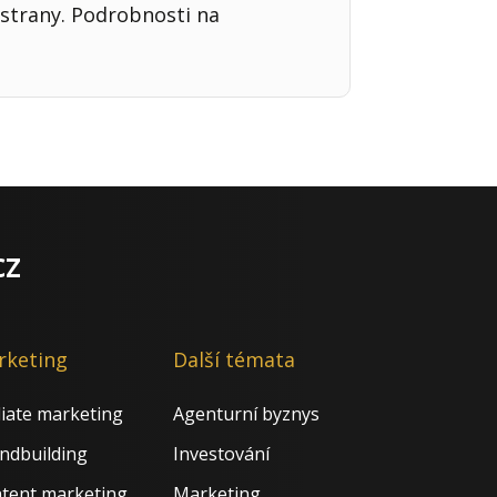
strany. Podrobnosti na
cz
rketing
Další témata
iliate marketing
Agenturní byznys
ndbuilding
Investování
tent marketing
Marketing