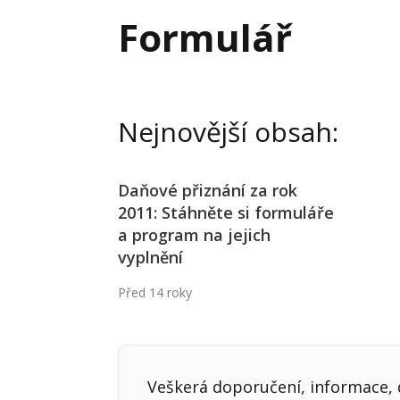
Hodnota firmy
Prode
Formulář
Interim management
Proje
Konkurenceschopnost firmy
Před
Krizové řízení firmy
Rest
Nejnovější obsah:
Management firmy
Řízen
Daňové přiznání za rok
2011: Stáhněte si formuláře
a program na jejich
vyplnění
Před 14 roky
Veškerá doporučení, informace, d