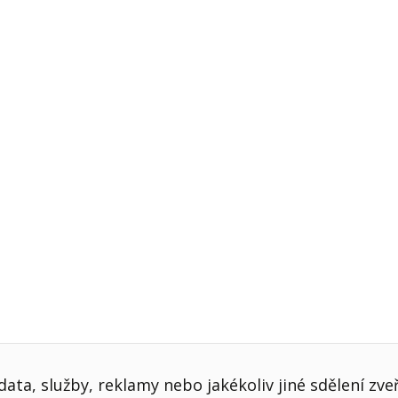
j firmy
Vedení lidí
ktové řízení
Vzdělávání manažerů
ání firmy nástupci
Zaměstnanecké akcie
rukturalizace podniku
Ziskovost firmy
í firmy
ata, služby, reklamy nebo jakékoliv jiné sdělení zve