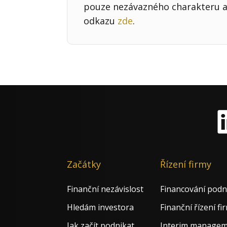
pouze nezávazného charakteru a 
odkazu
zde
.
Li
Začátky
Řízení firmy
Finanční nezávislost
Financování podn
Hledám investora
Finanční řízení fi
Jak začít podnikat
Interim manage