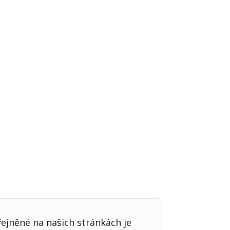
Já v médiích
řejněné na našich stránkách je