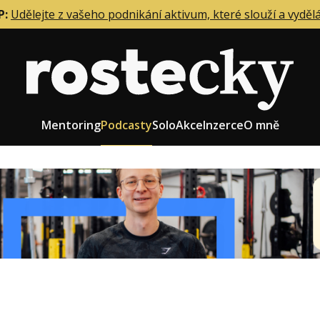
P:
Udělejte z vašeho podnikání aktivum, které slouží a vyděl
Mentoring
Podcasty
Solo
Akce
Inzerce
O mně
eting firmy
Role zakladatele/CEO
r zaměstnanců
Růst firmy
upnictví
Strategie firmy
od a prodej
Účetnictví a daně