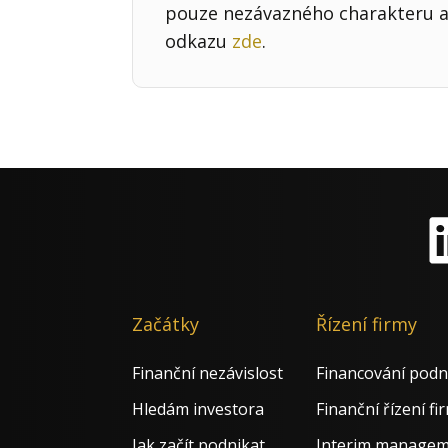
pouze nezávazného charakteru a 
odkazu
zde
.
Li
Začátky
Řízení firmy
Finanční nezávislost
Financování podn
Hledám investora
Finanční řízení fi
Jak začít podnikat
Interim manage