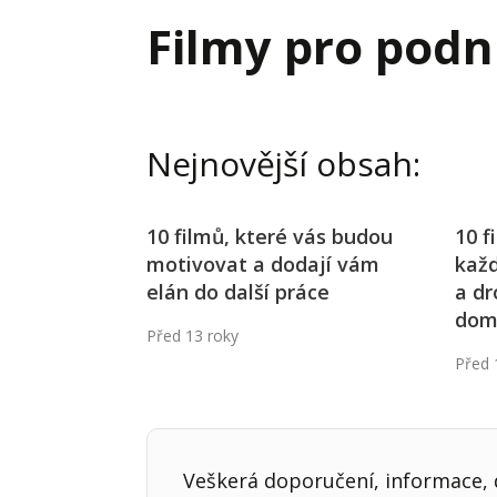
Hodnota firmy
Prode
Filmy pro podn
Interim management
Proje
Konkurenceschopnost firmy
Před
Krizové řízení firmy
Rest
Nejnovější obsah:
Management firmy
Řízen
10 filmů, které vás budou
10 f
motivovat a dodají vám
každ
elán do další práce
a dr
do
Před 13 roky
Před 
Veškerá doporučení, informace, d