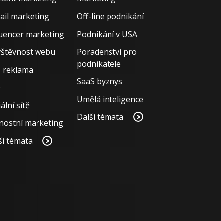
ail marketing
Off-line podnikání
luencer marketing
Podnikání v USA
štěvnost webu
Poradenství pro
podnikatele
 reklama
SaaS byznys
O
Umělá inteligence
ální sítě
Další témata
nostní marketing
ší témata