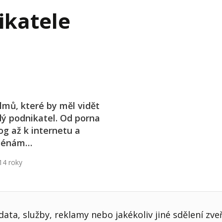
j firmy
Vedení lidí
ikatele
ktové řízení
Vzdělávání manažerů
ání firmy nástupci
Zaměstnanecké akcie
rukturalizace podniku
Ziskovost firmy
í firmy
ilmů, které by měl vidět
ý podnikatel. Od porna
og až k internetu a
ménám…
14 roky
ata, služby, reklamy nebo jakékoliv jiné sdělení zve