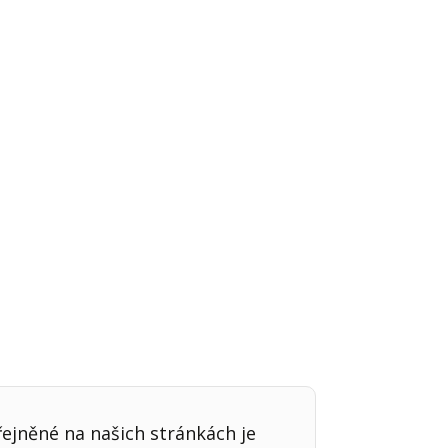
Já v médiích
řejněné na našich stránkách je