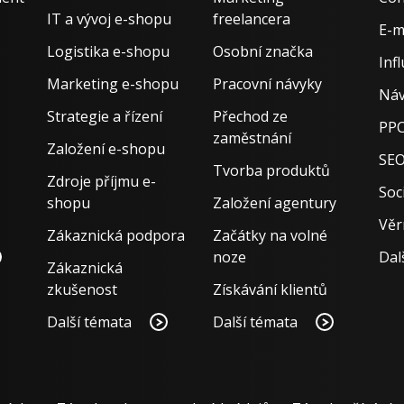
IT a vývoj e-shopu
freelancera
E-m
Logistika e-shopu
Osobní značka
Inf
Marketing e-shopu
Pracovní návyky
Náv
Strategie a řízení
Přechod ze
PPC
zaměstnání
Založení e-shopu
SE
Tvorba produktů
Zdroje příjmu e-
Soci
shopu
Založení agentury
Věr
Zákaznická podpora
Začátky na volné
noze
Dal
Zákaznická
zkušenost
Získávání klientů
Další témata
Další témata