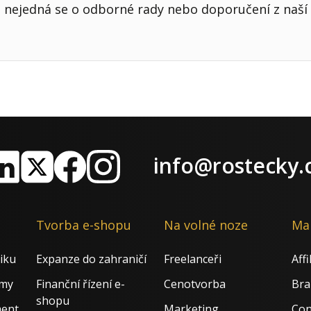
nejedná se o odborné rady nebo doporučení z naší 
info@rostecky.
nkedIn
X
Facebook
Instagram
Tvorba e-shopu
Na volné noze
Ma
iku
Expanze do zahraničí
Freelanceři
Aff
rmy
Finanční řízení e-
Cenotvorba
Bra
shopu
ment
Marketing
Con