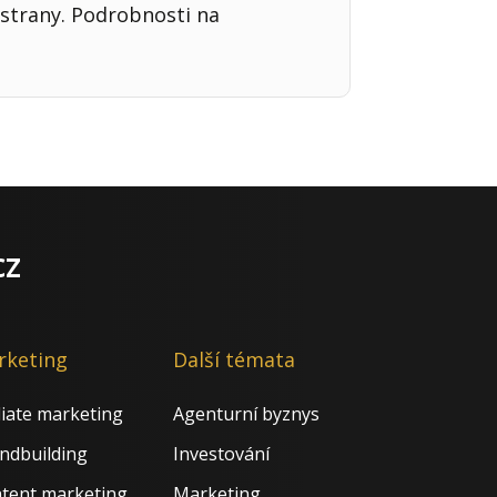
strany. Podrobnosti na
cz
rketing
Další témata
iliate marketing
Agenturní byznys
ndbuilding
Investování
tent marketing
Marketing