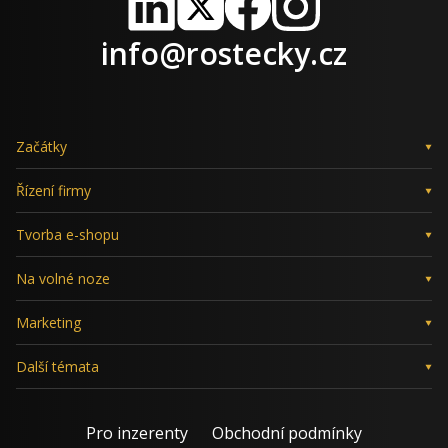
LinkedIn
X
Facebook
Instagram
info@rostecky.cz
Začátky
Řízení firmy
Tvorba e-shopu
Na volné noze
Marketing
Další témata
Pro inzerenty
Obchodní podmínky