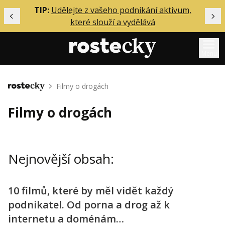
ělání
TIP:
Udělejte z vašeho podnikání aktivum,
Předchozí
Dal
které slouží a vydělává
Menu
Mentoring
Filmy o drogách
Domů
Podcasty
Filmy o drogách
Solo
Akce
Nejnovější obsah:
Inzerce
O mně
10 filmů, které by měl vidět každý
podnikatel. Od porna a drog až k
Přihlášení
internetu a doménám…