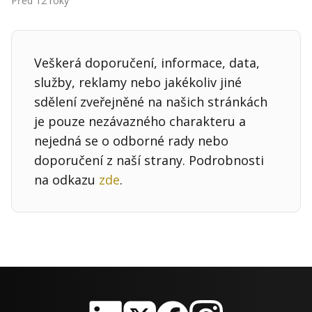
Před 12 roky
Kontakt
Obchodní podmínky
Veškerá doporučení, informace, data,
Hledaná fráze
Hledat
služby, reklamy nebo jakékoliv jiné
sdělení zveřejněné na našich stránkách
je pouze nezávazného charakteru a
nejedná se o odborné rady nebo
doporučení z naší strany. Podrobnosti
na odkazu
zde
.