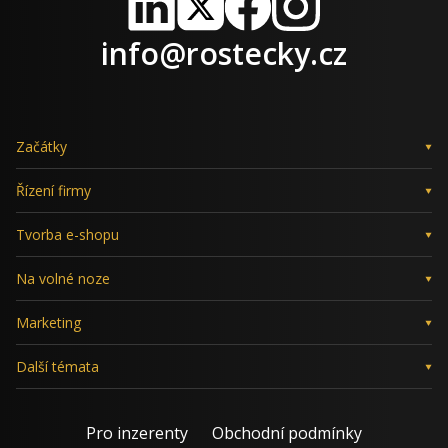
LinkedIn
X
Facebook
Instagram
info@rostecky.cz
Začátky
Řízení firmy
Tvorba e-shopu
Na volné noze
Marketing
Další témata
Pro inzerenty
Obchodní podmínky