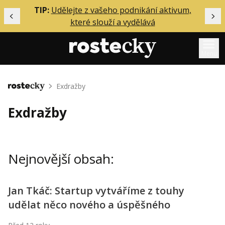
ělání
TIP:
Udělejte z vašeho podnikání aktivum,
Předchozí
Dal
které slouží a vydělává
Menu
Mentoring
Exdražby
Domů
Podcasty
Exdražby
Solo
Akce
Nejnovější obsah:
Inzerce
O mně
Jan Tkáč: Startup vytváříme z touhy
udělat něco nového a úspěšného
Přihlášení