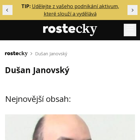
ělání
TIP:
Udělejte z vašeho podnikání aktivum,
Předchozí
Dal
které slouží a vydělává
Menu
Mentoring
Dušan Janovský
Domů
Podcasty
Dušan Janovský
Solo
Akce
Nejnovější obsah:
Inzerce
O mně
Přihlášení