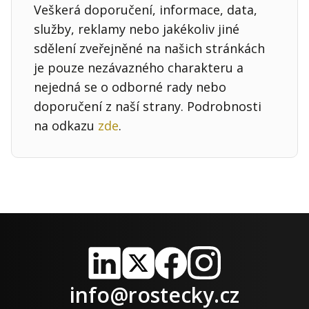
Veškerá doporučení, informace, data,
služby, reklamy nebo jakékoliv jiné
sdělení zveřejněné na našich stránkách
je pouze nezávazného charakteru a
nejedná se o odborné rady nebo
doporučení z naší strany. Podrobnosti
na odkazu
zde
.
LinkedIn
X
Facebook
Instagram
info@rostecky.cz