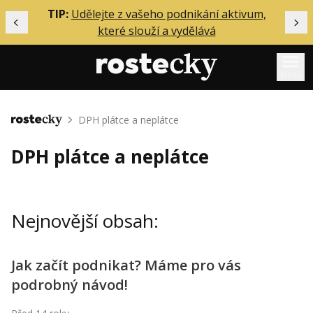
ělání
TIP:
Udělejte z vašeho podnikání aktivum,
Předchozí
Dal
které slouží a vydělává
Menu
Mentoring
DPH plátce a neplátce
Domů
Podcasty
DPH plátce a neplátce
Solo
Akce
Nejnovější obsah:
Inzerce
O mně
Jak začít podnikat? Máme pro vás
podrobný návod!
Přihlášení