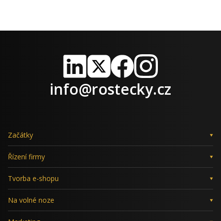
LinkedIn
X
Facebook
Instagram
info@rostecky.cz
Začátky
Řízení firmy
Tvorba e-shopu
Na volné noze