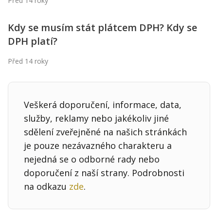
Před 14 roky
Kontakt
Obchodní podmínky
Kdy se musím stát plátcem DPH? Kdy se
DPH platí?
Hledaná fráze
Hledat
Před 14 roky
Veškerá doporučení, informace, data,
služby, reklamy nebo jakékoliv jiné
sdělení zveřejněné na našich stránkách
je pouze nezávazného charakteru a
nejedná se o odborné rady nebo
doporučení z naší strany. Podrobnosti
na odkazu
zde
.