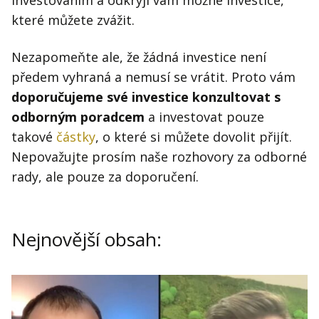
investováním a odkryjí vám možné investice,
Kontakt
které můžete zvážit.
Obchodní podmínky
Nezapomeňte ale, že žádná investice není
Hledaná fráze
Hledat
předem vyhraná a nemusí se vrátit. Proto vám
doporučujeme své investice konzultovat s
odborným poradcem
a investovat pouze
takové
částky
, o které si můžete dovolit přijít.
Nepovažujte prosím naše rozhovory za odborné
rady, ale pouze za doporučení.
Nejnovější obsah: