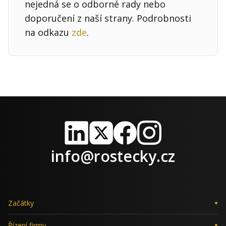
nejedná se o odborné rady nebo
doporučení z naší strany. Podrobnosti
na odkazu
zde
.
LinkedIn
X
Facebook
Instagram
info@rostecky.cz
Začátky
Řízení firmy