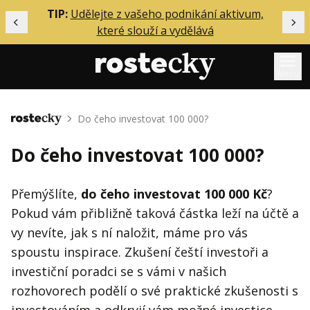
ělání
TIP:
Udělejte z vašeho podnikání aktivum,
Předchozí
Dal
které slouží a vydělává
Menu
Mentoring
Do čeho investovat 100 000?
Domů
Podcasty
Do čeho investovat 100 000?
Solo
Akce
Přemýšlíte,
do čeho investovat 100 000 Kč
?
Pokud vám přibližně taková částka leží na účtě a
Inzerce
vy nevíte, jak s ní naložit, máme pro vás
O mně
spoustu inspirace. Zkušení čeští investoři a
investiční poradci se s vámi v našich
Přihlášení
rozhovorech podělí o své praktické zkušenosti s