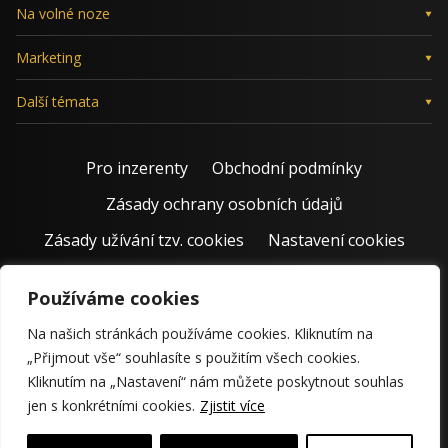
Na volné noze
Marketing
Další témata
Pro inzerenty
Obchodní podmínky
Zásady ochrany osobních údajů
Zásady užívání tzv. cookies
Nastavení cookies
Používáme cookies
Na našich stránkách používáme cookies. Kliknutím na
„Přijmout vše“ souhlasíte s použitím všech cookies.
Kliknutím na „Nastavení“ nám můžete poskytnout souhlas
jen s konkrétními cookies.
Zjistit více
© 2011 – 2026 Jiří Rostecký | Inspiruje české podnikatele už 15
krásných let.