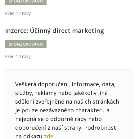
Kontakt
SPONZOROVÁNO
Obchodní podmínky
Před 12 roky
Hledaná fráze
Inzerce: Účinný direct marketing
Hledat
SPONZOROVÁNO
Před 14 roky
Veškerá doporučení, informace, data,
služby, reklamy nebo jakékoliv jiné
sdělení zveřejněné na našich stránkách
je pouze nezávazného charakteru a
nejedná se o odborné rady nebo
doporučení z naší strany. Podrobnosti
na odkazu
zde
.