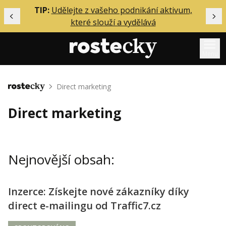
ělání
TIP:
Udělejte z vašeho podnikání aktivum,
Předchozí
Dal
které slouží a vydělává
Menu
Mentoring
Direct marketing
Domů
Podcasty
Direct marketing
Solo
Akce
Nejnovější obsah:
Inzerce
O mně
Inzerce: Získejte nové zákazníky díky
direct e-mailingu od Traffic7.cz
Přihlášení