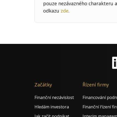
pouze nezávazného charakteru a 
odkazu
zde
.
Li
Začátky
Řízení firmy
Finanční nezávislost
Financování podn
Hledám investora
Finanční řízení fi
Jak začít podnikat
Interim manage