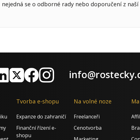
nejedná se o odborné rady nebo doporučení z naší 
info@rostecky.
nkedIn
X
Facebook
Instagram
Tvorba e-shopu
Na volné noze
Ma
iku
Expanze do zahraničí
Freelanceři
Aff
rmy
Finanční řízení e-
Cenotvorba
Bra
shopu
ment
Marketing
Con