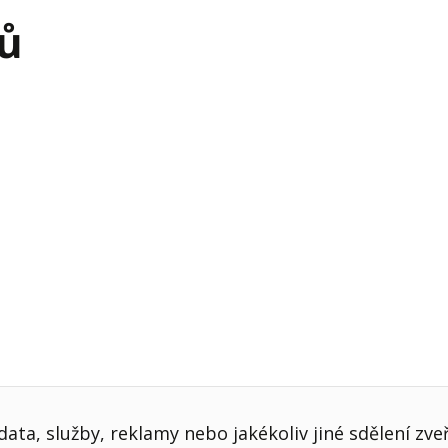
j firmy
Vedení lidí
rů
ktové řízení
Vzdělávání manažerů
ání firmy nástupci
Zaměstnanecké akcie
rukturalizace podniku
Ziskovost firmy
í firmy
ata, služby, reklamy nebo jakékoliv jiné sdělení zve