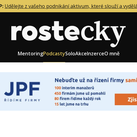
P:
Udělejte z vašeho podnikání aktivum, které slouží a vyděl
Mentoring
Podcasty
Solo
Akce
Inzerce
O mně
eting firmy
Role zakladatele/CEO
r zaměstnanců
Růst firmy
upnictví
Strategie firmy
od a prodej
Účetnictví a daně