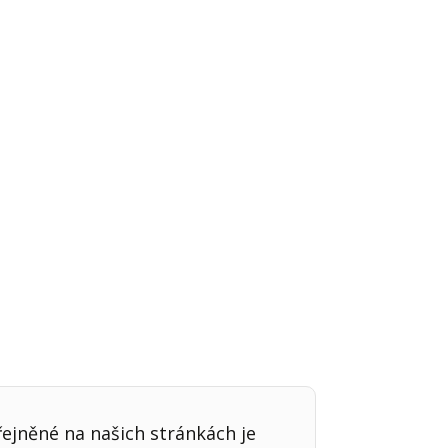
Já v médiích
řejněné na našich stránkách je