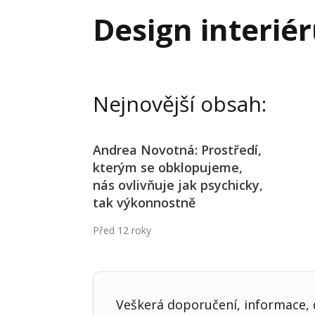
Hodnota firmy
Prode
Design interié
Interim management
Proje
Konkurenceschopnost firmy
Před
Krizové řízení firmy
Rest
Nejnovější obsah:
Management firmy
Řízen
Andrea Novotná: Prostředí,
kterým se obklopujeme,
nás ovlivňuje jak psychicky,
tak výkonnostně
Před 12 roky
Veškerá doporučení, informace, d