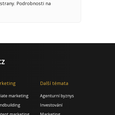
strany. Podrobnosti na
cz
rketing
Další témata
iliate marketing
Agenturní byznys
ndbuilding
Investování
tent marketing
Marketing