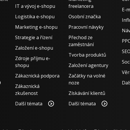
IT a vývoj e-shopu
freelancera
E-m
Logistika e-shopu
Osobní značka
Inf
Marketing e-shopu
Pracovní návyky
Náv
Strategie a řízení
Přechod ze
PPC
zaměstnání
Založení e-shopu
SE
Tvorba produktů
Zdroje příjmu e-
Soci
shopu
Založení agentury
Věr
Zákaznická podpora
Začátky na volné
noze
Dal
Zákaznická
zkušenost
Získávání klientů
Další témata
Další témata