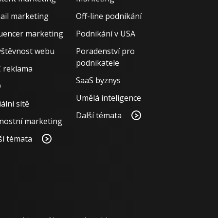
ail marketing
Off-line podnikání
luencer marketing
Podnikání v USA
štěvnost webu
Poradenství pro
podnikatele
 reklama
SaaS byznys
O
Umělá inteligence
ální sítě
Další témata
nostní marketing
ší témata