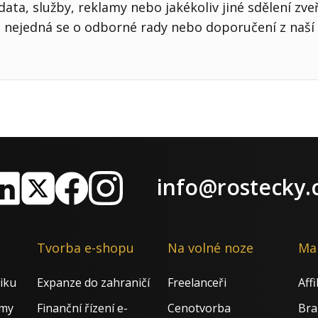
ata, služby, reklamy nebo jakékoliv jiné sdělení zve
nejedná se o odborné rady nebo doporučení z naší 
info@rostecky.
nkedIn
X
Facebook
Instagram
Tvorba e-shopu
Na volné noze
Ma
iku
Expanze do zahraničí
Freelanceři
Aff
rmy
Finanční řízení e-
Cenotvorba
Bra