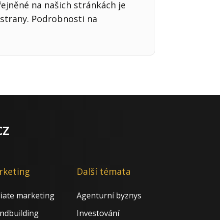
řejněné na našich stránkách je
strany. Podrobnosti na
cz
rketing
Další témata
iliate marketing
Agenturní byznys
ndbuilding
Investování