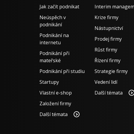
Jak začít podnikat
Interim manage
Neúspěch v
Krize firmy
podnikání
Nástupnictví
Podnikání na
Prodej firmy
internetu
Růst firmy
Podnikání při
mateřské
Řízení firmy
Podnikání při studiu
Strategie firmy
Startupy
Vedení lidí
Vlastní e-shop
Další témata
Založení firmy
Další témata