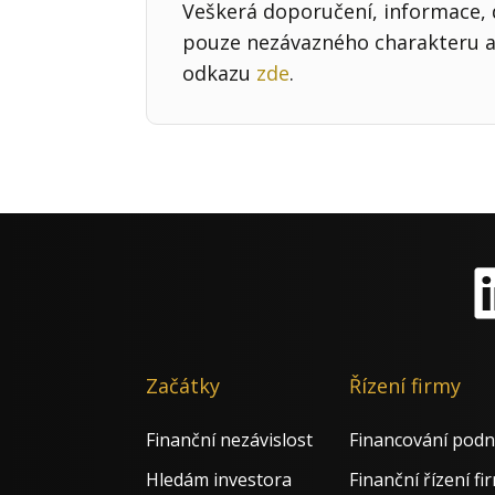
Veškerá doporučení, informace, d
pouze nezávazného charakteru a 
odkazu
zde
.
Li
Začátky
Řízení firmy
Finanční nezávislost
Financování podn
Hledám investora
Finanční řízení fi