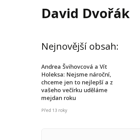
Hodnota firmy
Prode
David Dvořák
Interim management
Proje
Konkurenceschopnost firmy
Před
Krizové řízení firmy
Rest
Nejnovější obsah:
Management firmy
Řízen
Andrea Švihovcová a Vít
Holeksa: Nejsme nároční,
chceme jen to nejlepší a z
vašeho večírku uděláme
mejdan roku
Před 13 roky