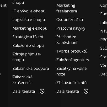
shopu
ment
Marketing
Con
IT a vývoj e-shopu
freelancera
E-m
Logistika e-shopu
Osobní značka
Inf
Marketing e-shopu
Pracovní návyky
Náv
Strategie a řízení
Přechod ze
PPC
zaměstnání
Založení e-shopu
SE
Tvorba produktů
Zdroje příjmu e-
Soci
shopu
Založení agentury
Věr
Zákaznická podpora
Začátky na volné
noze
Dal
Zákaznická
zkušenost
Získávání klientů
Další témata
Další témata