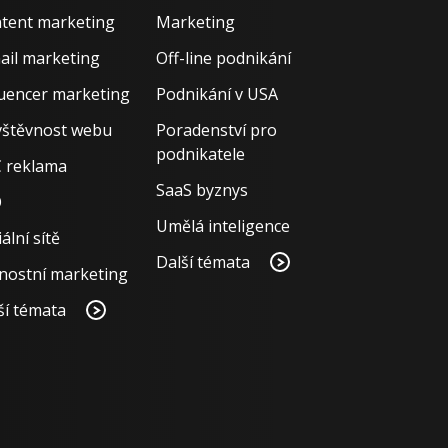
tent marketing
Marketing
ail marketing
Off-line podnikání
luencer marketing
Podnikání v USA
štěvnost webu
Poradenství pro
podnikatele
 reklama
SaaS byznys
O
Umělá inteligence
ální sítě
Další témata
nostní marketing
ší témata