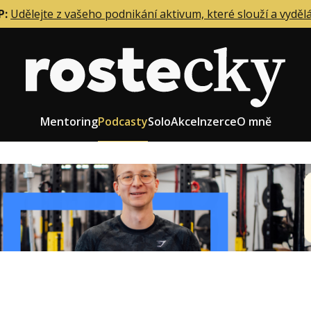
P:
Udělejte z vašeho podnikání aktivum, které slouží a vyděl
Mentoring
Podcasty
Solo
Akce
Inzerce
O mně
eting firmy
Role zakladatele/CEO
r zaměstnanců
Růst firmy
upnictví
Strategie firmy
od a prodej
Účetnictví a daně