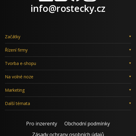
LinkedIn
X
Facebook
Instagram
info@rostecky.cz
Začátky
Řízení firmy
Tvorba e-shopu
Na volné noze
Marketing
Další témata
Pro inzerenty
Obchodní podmínky
Zásady ochrany osobních údajů