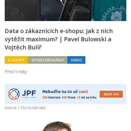
Data o zákaznících e-shopu: Jak z nich
vytěžit maximum? | Pavel Bulowski a
Vojtěch Bulíř
E-SHOPY
SPONZOROVÁNO
VIDEO
Před 5 roky
Inzerce |
Chci tu být také