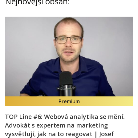
Nejnovější obsah:
Kontakt
Obchodní podmínky
Hledaná fráze
Hledat
Premium
TOP Line #6: Webová analytika se mění.
Advokát s expertem na marketing
vysvětlují, jak na to reagovat | Josef