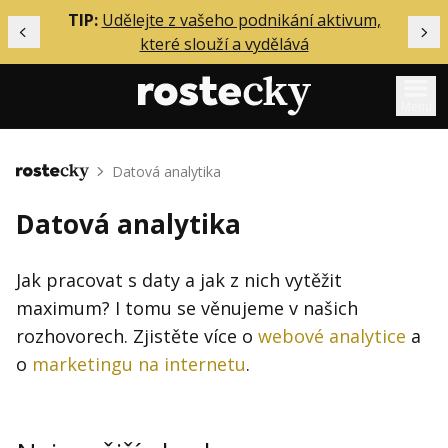
ělání
TIP:
Udělejte z vašeho podnikání aktivum,
Předchozí
Dal
které slouží a vydělává
Menu
Mentoring
Datová analytika
Domů
Podcasty
Datová analytika
Solo
Akce
Jak pracovat s daty a jak z nich vytěžit
maximum? I tomu se věnujeme v našich
Inzerce
rozhovorech. Zjistěte více o
webové analytice
a
O mně
o
marketingu na internetu
.
Přihlášení