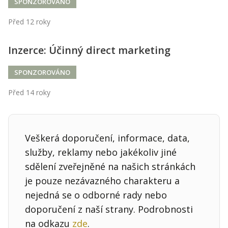
Kontakt
SPONZOROVÁNO
Obchodní podmínky
Před 12 roky
Hledaná fráze
Inzerce: Účinný direct marketing
Hledat
SPONZOROVÁNO
Před 14 roky
Veškerá doporučení, informace, data,
služby, reklamy nebo jakékoliv jiné
sdělení zveřejněné na našich stránkách
je pouze nezávazného charakteru a
nejedná se o odborné rady nebo
doporučení z naší strany. Podrobnosti
na odkazu
zde
.