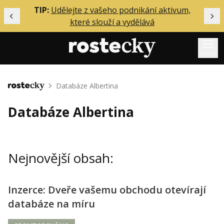
ělání
TIP:
Udělejte z vašeho podnikání aktivum,
Předchozí
Dal
které slouží a vydělává
Menu
Mentoring
Databáze Albertina
Domů
Podcasty
Databáze Albertina
Solo
Akce
Nejnovější obsah:
Inzerce
O mně
Inzerce: Dveře vašemu obchodu otevírají
databáze na míru
Přihlášení