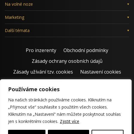
Na volné noze
Marketing
Další témata
Pro inzerenty
Obchodní podmínky
Zásady ochrany osobních údajů
Zásady užívání tzv. cookies
Nastavení cookies
Používáme cookies
Na našich stránkách používáme cookies. Kliknutím na
„Přijmout vše“ souhlasíte s použitím všech cookies.
Kliknutím na „Nastavení“ nám můžete poskytnout souhlas
jen s konkrétními cookies.
Zjistit více
© 2011 – 2026 Jiří Rostecký | Inspiruje české podnikatele už 15
krásných let.