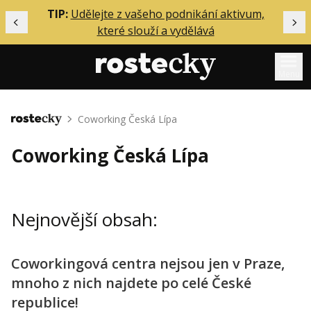
ělání
TIP:
Udělejte z vašeho podnikání aktivum,
Předchozí
Dal
které slouží a vydělává
Menu
Mentoring
Coworking Česká Lípa
Domů
Podcasty
Coworking Česká Lípa
Solo
Akce
Nejnovější obsah:
Inzerce
O mně
Coworkingová centra nejsou jen v Praze,
mnoho z nich najdete po celé České
Přihlášení
republice!