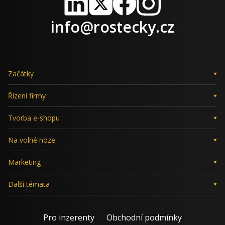
LinkedIn
X
Facebook
Instagram
info@rostecky.cz
Začátky
Řízení firmy
Tvorba e-shopu
Na volné noze
Marketing
Další témata
Pro inzerenty
Obchodní podmínky