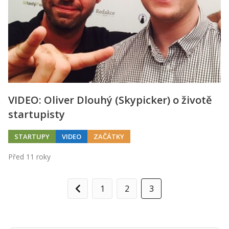
VIDEO: Oliver Dlouhý (Skypicker) o životě
startupisty
STARTUPY
VIDEO
ZAČÁTKY
Před 11 roky
1
2
3
Předchozí