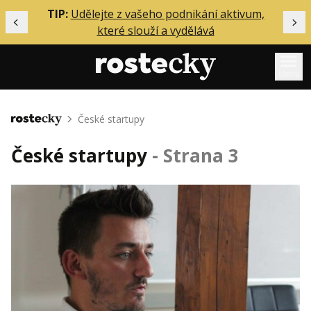
ělání
TIP:
Udělejte z vašeho podnikání aktivum,
Předchozí
Dal
které slouží a vydělává
Menu
Mentoring
České startupy
Domů
Podcasty
České startupy
- Strana 3
Solo
Akce
Inzerce
O mně
Přihlášení