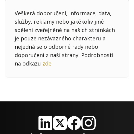
Veškerá doporučení, informace, data,
služby, reklamy nebo jakékoliv jiné
sdělení zveřejněné na našich stránkách
je pouze nezávazného charakteru a
nejedná se o odborné rady nebo
doporučení z naší strany. Podrobnosti
na odkazu
zde
.
LinkedIn
X
Facebook
Instagram