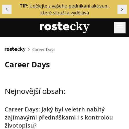
ělání
TIP:
Udělejte z vašeho podnikání aktivum,
Předchozí
Dal
které slouží a vydělává
Menu
Mentoring
Career Days
Domů
Podcasty
Career Days
Solo
Akce
Nejnovější obsah:
Inzerce
O mně
Career Days: Jaký byl veletrh nabitý
zajímavými přednáškami i s kontrolou
Přihlášení
životopisu?