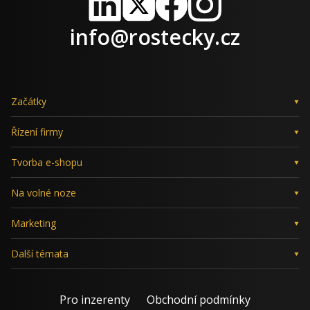
LinkedIn
X
Facebook
Instagram
info@rostecky.cz
Začátky
Řízení firmy
Tvorba e-shopu
Na volné noze
Marketing
Další témata
Pro inzerenty
Obchodní podmínky