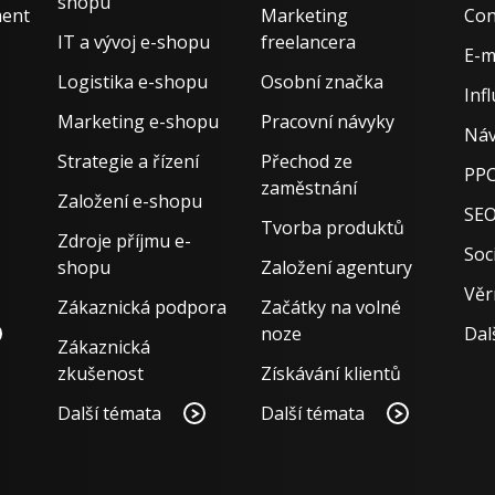
shopu
ment
Marketing
Con
IT a vývoj e-shopu
freelancera
E-m
Logistika e-shopu
Osobní značka
Inf
Marketing e-shopu
Pracovní návyky
Náv
Strategie a řízení
Přechod ze
PPC
zaměstnání
Založení e-shopu
SE
Tvorba produktů
Zdroje příjmu e-
Soci
shopu
Založení agentury
Věr
Zákaznická podpora
Začátky na volné
noze
Dal
Zákaznická
zkušenost
Získávání klientů
Další témata
Další témata