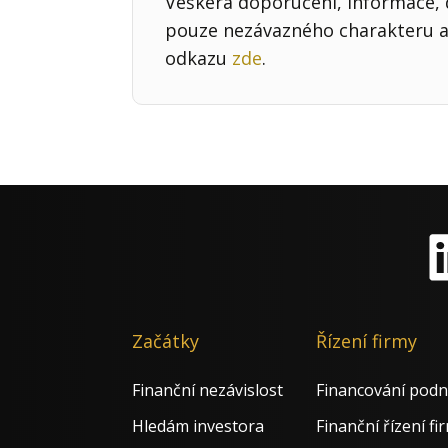
Veškerá doporučení, informace, d
pouze nezávazného charakteru a 
odkazu
zde
.
Li
Začátky
Řízení firmy
Finanční nezávislost
Financování podn
Hledám investora
Finanční řízení fi