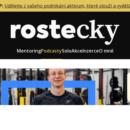
P:
Udělejte z vašeho podnikání aktivum, které slouží a vyděl
Mentoring
Podcasty
Solo
Akce
Inzerce
O mně
eting firmy
Role zakladatele/CEO
r zaměstnanců
Růst firmy
upnictví
Strategie firmy
od a prodej
Účetnictví a daně