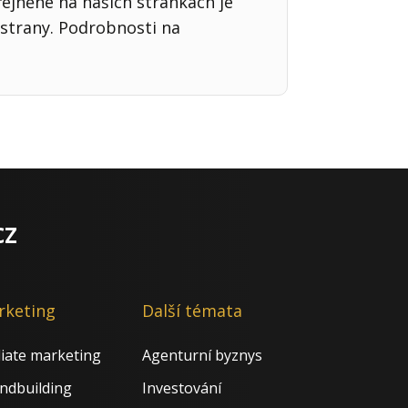
řejněné na našich stránkách je
strany. Podrobnosti na
cz
rketing
Další témata
iliate marketing
Agenturní byznys
ndbuilding
Investování