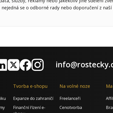
ata, služby, reklamy nebo jakékoliv jiné sdělení zve
nejedná se o odborné rady nebo doporučení z naší 
info@rostecky.
nkedIn
X
Facebook
Instagram
Tvorba e-shopu
Na volné noze
Ma
iku
Expanze do zahraničí
Freelanceři
Aff
rmy
Finanční řízení e-
Cenotvorba
Bra