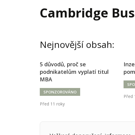
Hodnota firmy
Prode
Cambridge Bus
Interim management
Proje
Konkurenceschopnost firmy
Před
Krizové řízení firmy
Rest
Nejnovější obsah:
Management firmy
Řízen
5 důvodů, proč se
Inze
podnikatelům vyplatí titul
pomů
MBA
SP
SPONZOROVÁNO
Před 
Před 11 roky