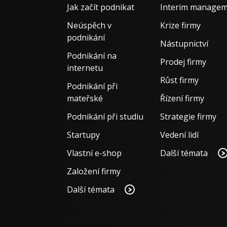
Jak začít podnikat
Interim manage
Neúspěch v
Krize firmy
podnikání
Nástupnictví
Podnikání na
Prodej firmy
internetu
Růst firmy
Podnikání při
mateřské
Řízení firmy
Podnikání při studiu
Strategie firmy
Startupy
Vedení lidí
Vlastní e-shop
Další témata
Založení firmy
Další témata