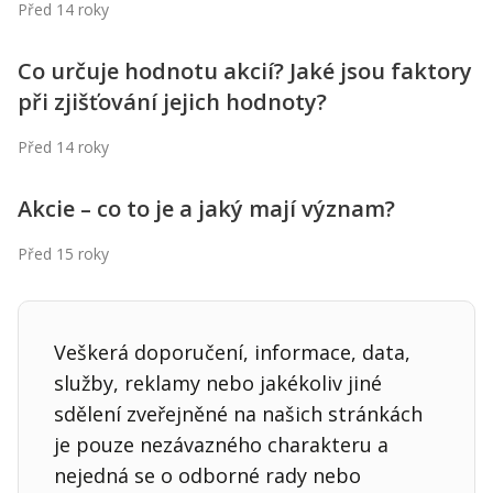
Kontakt
Před 14 roky
Obchodní podmínky
Co určuje hodnotu akcií? Jaké jsou faktory
při zjišťování jejich hodnoty?
Hledaná fráze
Hledat
Před 14 roky
Akcie – co to je a jaký mají význam?
Před 15 roky
Veškerá doporučení, informace, data,
služby, reklamy nebo jakékoliv jiné
sdělení zveřejněné na našich stránkách
je pouze nezávazného charakteru a
nejedná se o odborné rady nebo