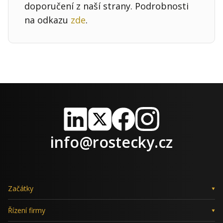
doporučení z naší strany. Podrobnosti
na odkazu
zde
.
LinkedIn
X
Facebook
Instagram
info@rostecky.cz
Začátky
Řízení firmy