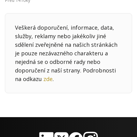
Před 14 roky
Kontakt
Obchodní podmínky
Veškerá doporučení, informace, data,
Hledaná fráze
Hledat
služby, reklamy nebo jakékoliv jiné
sdělení zveřejněné na našich stránkách
je pouze nezávazného charakteru a
nejedná se o odborné rady nebo
doporučení z naší strany. Podrobnosti
na odkazu
zde
.