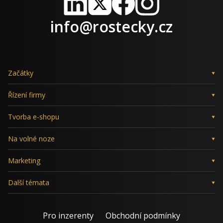
LinkedIn
X
Facebook
Instagram
info@rostecky.cz
Začátky
Řízení firmy
Tvorba e-shopu
Na volné noze
Marketing
Další témata
Pro inzerenty
Obchodní podmínky