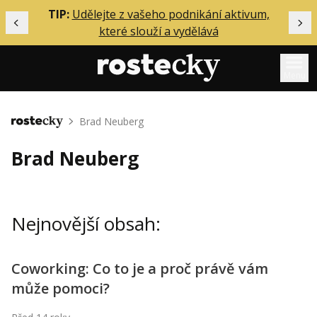
ělání
TIP:
Udělejte z vašeho podnikání aktivum,
Předchozí
Dal
které slouží a vydělává
Menu
Mentoring
Brad Neuberg
Domů
Podcasty
Brad Neuberg
Solo
Akce
Nejnovější obsah:
Inzerce
O mně
Coworking: Co to je a proč právě vám
může pomoci?
Přihlášení