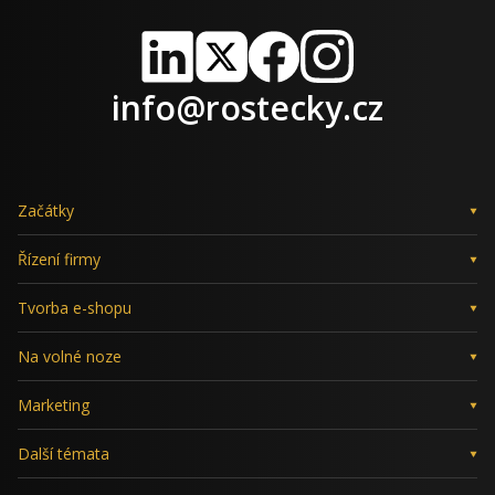
LinkedIn
X
Facebook
Instagram
info@rostecky.cz
Začátky
Řízení firmy
Tvorba e-shopu
Na volné noze
Marketing
Další témata