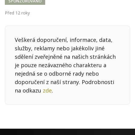
Kontakt
SPONZOROVÁNO
Obchodní podmínky
Před 12 roky
Hledaná fráze
Hledat
Veškerá doporučení, informace, data,
služby, reklamy nebo jakékoliv jiné
sdělení zveřejněné na našich stránkách
je pouze nezávazného charakteru a
nejedná se o odborné rady nebo
doporučení z naší strany. Podrobnosti
na odkazu
zde
.