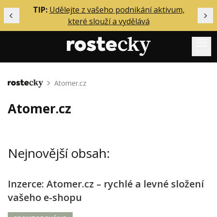
ělání
TIP:
Udělejte z vašeho podnikání aktivum,
Předchozí
Dal
které slouží a vydělává
Menu
Mentoring
Atomer.cz
Domů
Podcasty
Atomer.cz
Solo
Akce
Nejnovější obsah:
Inzerce
O mně
Inzerce: Atomer.cz – rychlé a levné složení
vašeho e-shopu
Přihlášení