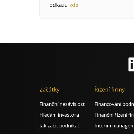
odkazu
zde
.
Li
Začátky
Řízení firmy
Finanční nezávislost
Financování podn
Hledám investora
Finanční řízení fi
Jak začít podnikat
Interim manage