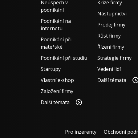
Neúspěch v
Krize firmy
podnikání
Nástupnictví
Podnikání na
Prodej firmy
internetu
Růst firmy
Podnikání při
mateřské
Řízení firmy
Podnikání při studiu
Strategie firmy
Startupy
Vedení lidí
Vlastní e-shop
Další témata
Založení firmy
Další témata
Pro inzerenty
Obchodní pod