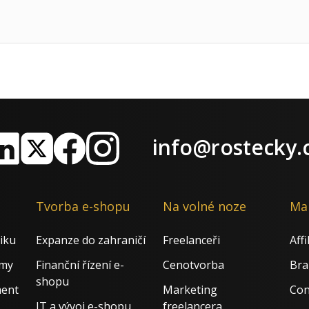
info@rostecky.
nkedIn
X
Facebook
Instagram
Tvorba e-shopu
Na volné noze
Ma
iku
Expanze do zahraničí
Freelanceři
Aff
rmy
Finanční řízení e-
Cenotvorba
Bra
shopu
ment
Marketing
Con
IT a vývoj e-shopu
freelancera