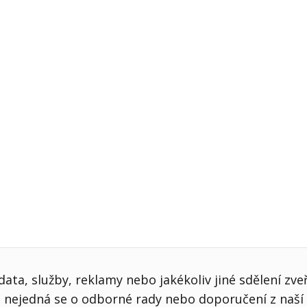
j firmy
Vedení lidí
ktové řízení
Vzdělávání manažerů
ání firmy nástupci
Zaměstnanecké akcie
rukturalizace podniku
Ziskovost firmy
í firmy
ata, služby, reklamy nebo jakékoliv jiné sdělení zve
nejedná se o odborné rady nebo doporučení z naší 