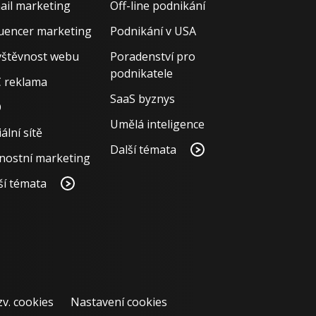
ail marketing
Off-line podnikání
luencer marketing
Podnikání v USA
štěvnost webu
Poradenství pro
podnikatele
 reklama
SaaS byznys
O
Umělá inteligence
ální sítě
Další témata
nostní marketing
ší témata
zv. cookies
Nastavení cookies