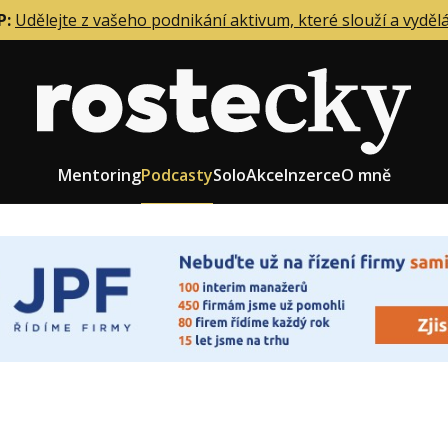
P:
Udělejte z vašeho podnikání aktivum, které slouží a vyděl
Mentoring
Podcasty
Solo
Akce
Inzerce
O mně
eting firmy
Role zakladatele/CEO
r zaměstnanců
Růst firmy
upnictví
Strategie firmy
od a prodej
Účetnictví a daně