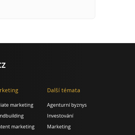
cz
rketing
Další témata
iliate marketing
Agenturní byznys
ndbuilding
Investování
tent marketing
Marketing