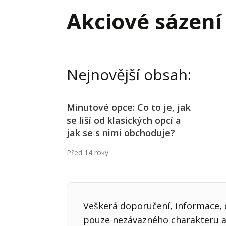
Hodnota firmy
Prode
Akciové sázení
Interim management
Proje
Konkurenceschopnost firmy
Před
Krizové řízení firmy
Rest
Nejnovější obsah:
Management firmy
Řízen
Minutové opce: Co to je, jak
se liší od klasických opcí a
jak se s nimi obchoduje?
Před 14 roky
Veškerá doporučení, informace, d
pouze nezávazného charakteru a 