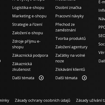
E-m
Logistika e-shopu
Osobní značka
Inf
Marketing e-shopu
Pracovní návyky
Náv
Strategie a řízení
Přechod ze
PPC
zaměstnání
Založení e-shopu
SE
Tvorba produktů
Zdroje příjmu e-
Soci
shopu
Založení agentury
Věr
Zákaznická podpora
Začátky na volné
noze
Dal
Zákaznická
zkušenost
Získávání klientů
Další témata
Další témata
mínky
Zásady ochrany osobních údajů
Zásady užívání t