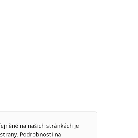
Já v médiích
řejněné na našich stránkách je
strany. Podrobnosti na