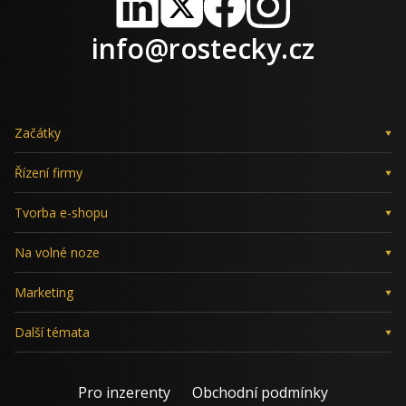
LinkedIn
X
Facebook
Instagram
info@rostecky.cz
Začátky
Řízení firmy
Tvorba e-shopu
Na volné noze
Marketing
Další témata
Pro inzerenty
Obchodní podmínky