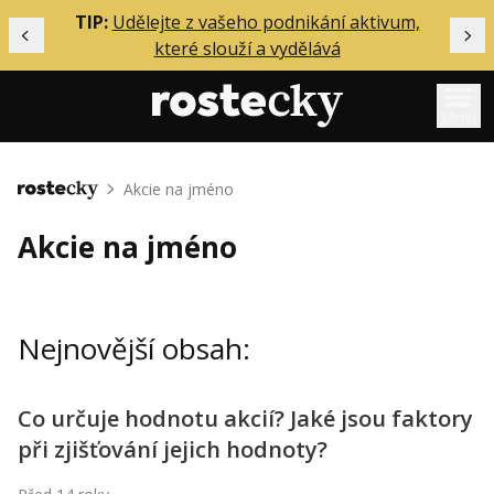
ělání
TIP:
Udělejte z vašeho podnikání aktivum,
Předchozí
Dal
které slouží a vydělává
Menu
Mentoring
Akcie na jméno
Domů
Podcasty
Akcie na jméno
Solo
Akce
Nejnovější obsah:
Inzerce
O mně
Co určuje hodnotu akcií? Jaké jsou faktory
při zjišťování jejich hodnoty?
Přihlášení