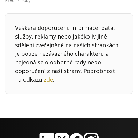
Před 14 roky
Kontakt
Obchodní podmínky
Veškerá doporučení, informace, data,
Hledaná fráze
Hledat
služby, reklamy nebo jakékoliv jiné
sdělení zveřejněné na našich stránkách
je pouze nezávazného charakteru a
nejedná se o odborné rady nebo
doporučení z naší strany. Podrobnosti
na odkazu
zde
.