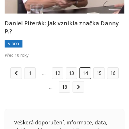
Daniel Piterák: Jak vznikla značka Danny
P.?
VIDEO
Před 10 roky
1
…
12
13
14
15
16
Předchozí
…
18
Další
Veškerá doporučení, informace, data,