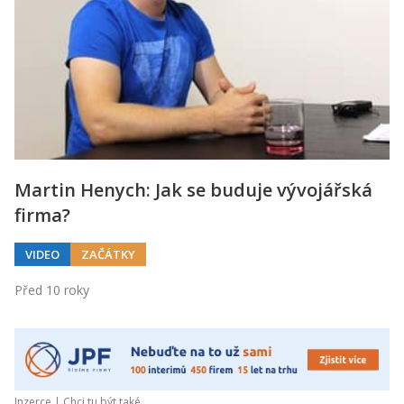
Martin Henych: Jak se buduje vývojářská
firma?
VIDEO
ZAČÁTKY
Před 10 roky
Inzerce |
Chci tu být také