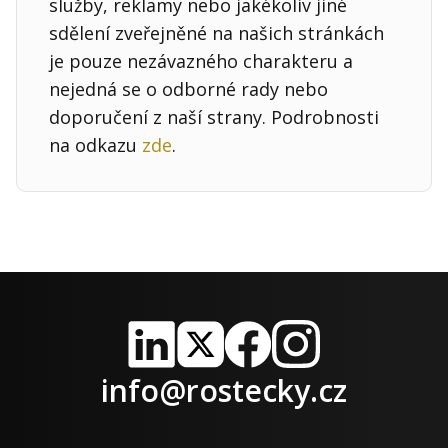
služby, reklamy nebo jakékoliv jiné
sdělení zveřejněné na našich stránkách
je pouze nezávazného charakteru a
nejedná se o odborné rady nebo
doporučení z naší strany. Podrobnosti
na odkazu
zde
.
LinkedIn
X
Facebook
Instagram
info@rostecky.cz