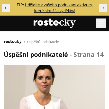
ělání
TIP:
Udělejte z vašeho podnikání aktivum,
Předchozí
Dal
které slouží a vydělává
Menu
Mentoring
Úspěšní podnikatelé
Domů
Podcasty
Úspěšní podnikatelé
- Strana 14
Solo
Akce
Inzerce
O mně
Přihlášení