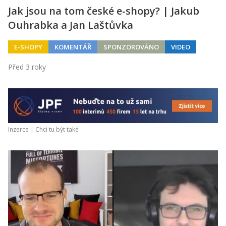
Jak jsou na tom české e-shopy? | Jakub
Ouhrabka a Jan Laštůvka
E-SHOPY
KOMENTÁŘ
SPONZOROVÁNO
VIDEO
Před 3 roky
Inzerce |
Chci tu být také