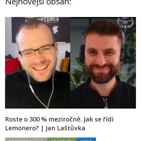
Nejnovější obsah:
Kontakt
Obchodní podmínky
Hledaná fráze
Hledat
Roste o 300 % meziročně. Jak se řídí
Lemonero? | Jan Laštůvka