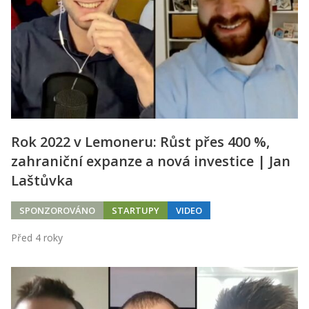
Rok 2022 v Lemoneru: Růst přes 400 %,
zahraniční expanze a nová investice | Jan
Laštůvka
SPONZOROVÁNO
STARTUPY
VIDEO
Před 4 roky