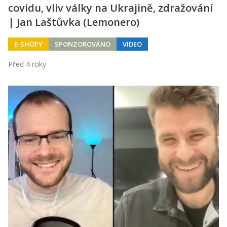
covidu, vliv války na Ukrajině, zdražování
| Jan Laštůvka (Lemonero)
E-SHOPY
SPONZOROVÁNO
VIDEO
Před 4 roky