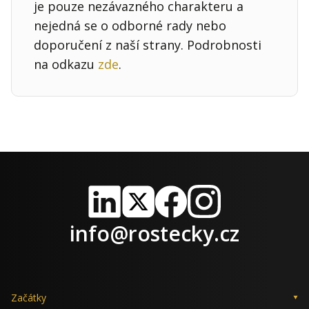
je pouze nezávazného charakteru a
nejedná se o odborné rady nebo
doporučení z naší strany. Podrobnosti
na odkazu
zde
.
LinkedIn
X
Facebook
Instagram
info@rostecky.cz
Začátky