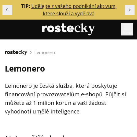
ělání
TIP:
Udělejte z vašeho podnikání aktivum,
Předchozí
Dal
které slouží a vydělává
Menu
Mentoring
Lemonero
Domů
Podcasty
Lemonero
Solo
Akce
Lemonero je česká služba, která poskytuje
financování provozovatelům e-shopů. Půjčit si
Inzerce
můžete až 1 milion korun a vaši žádost
O mně
vyhodnotí umělé inteligence.
Přihlášení