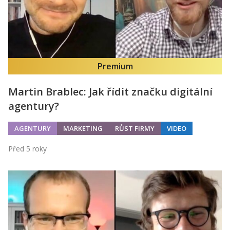
Kontakt
Obchodní podmínky
Hledaná fráze
Hledat
Premium
Martin Brablec: Jak řídit značku digitální
agentury?
AGENTURY
MARKETING
RŮST FIRMY
VIDEO
Před 5 roky