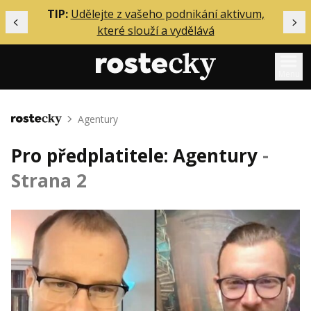
ělání
TIP:
Udělejte z vašeho podnikání aktivum,
Předchozí
Dal
které slouží a vydělává
Menu
Mentoring
Agentury
Domů
Podcasty
Pro předplatitele: Agentury
-
Solo
Strana 2
Akce
Inzerce
O mně
Přihlášení