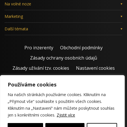
Na volné noze
Marketing
Další témata
Pro inzerenty
Obchodní podmínky
Zásady ochrany osobních údajů
Zásady užívání tzv. cookies
Nastavení cookies
Používáme cookies
Na našich stránkách používáme cookies. Kliknutím na
„Přijmout vše“ souhlasíte s použitím všech cookies.
Kliknutím na „Nastavení“ nám můžete poskytnout souhlas
jen s konkrétními cookies.
Zjistit více
© 2011 – 2026 Jiří Rostecký | Inspiruje české podnikatele už 15
krásných let.