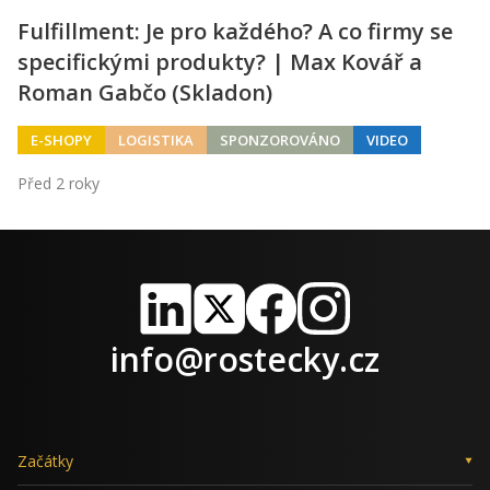
Fulfillment: Je pro každého? A co firmy se
specifickými produkty? | Max Kovář a
Roman Gabčo (Skladon)
E-SHOPY
LOGISTIKA
SPONZOROVÁNO
VIDEO
Před 2 roky
LinkedIn
X
Facebook
Instagram
info@rostecky.cz
Začátky