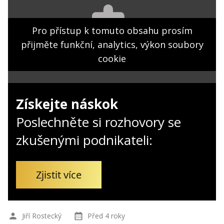
Kontakt
Obchodní podmínky
Pro přístup k tomuto obsahu prosím
přijměte funkční, analytics, výkon soubory
Hledaná fráze
Hledat
cookie
Získejte náskok
Poslechněte si rozhovory se
zkušenými podnikateli:
Zjistit více
Jiří Rostecký
Před 4 roky