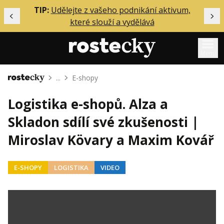
ělání
TIP:
Udělejte z vašeho podnikání aktivum,
Předchozí
Dal
které slouží a vydělává
Menu
...
E-shopy
Domů
Mentoring
Logistika e-shopů. Alza a
Podcasty
Skladon sdílí své zkušenosti |
Solo
Miroslav Kövary a Maxim Kovář
Akce
Inzerce
E-SHOPY
LOGISTIKA
VIDEO
O mně
Přihlášení