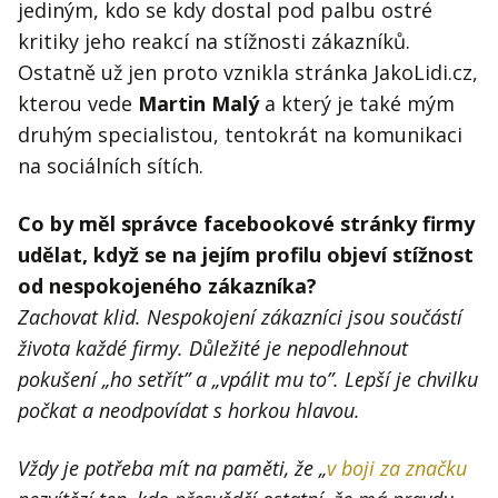
jediným, kdo se kdy dostal pod palbu ostré
kritiky jeho reakcí na stížnosti zákazníků.
Ostatně už jen proto vznikla stránka JakoLidi.cz,
kterou vede
Martin Malý
a který je také mým
druhým specialistou, tentokrát na komunikaci
na sociálních sítích.
Co by měl správce facebookové stránky firmy
udělat, když se na jejím profilu objeví stížnost
od nespokojeného zákazníka?
Zachovat klid. Nespokojení zákazníci jsou součástí
života každé firmy. Důležité je nepodlehnout
pokušení
„
ho setřít” a
„
vpálit mu to”. Lepší je chvilku
počkat a neodpovídat s horkou hlavou.
Vždy je potřeba mít na paměti, že
„
v boji za značku