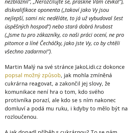
nezbláznil”,
„
Nerozčilujte se, praskne Vám cévka!”),
diskvalifikace oponenta (
„
takoví jako Vy jsou
nejlepší, sami nic neděláte, to já už vybudoval šest
úspěšných hospod”) nebo stará dobrá hrubost
(
„
Jsme tu pro zákazníky, co naši práci ocení, ne pro
pitomce a líné Čecháčky, jako jste Vy, co by chtěli
všechno zadarmo!”)
.
Martin Malý na své stránce JakoLidi.cz dokonce
popsal možný způsob
, jak mohla zmíněná
cukrárna reagovat, a zakončil jej slovy, že
komunikace není hra o tom, kdo svého
protivníka porazí, ale kdo se s ním nakonec
domluví a podá mu ruku, i kdyby to mělo být na
rozloučenou.
A jak dopadl příběh s cukrárnou? To se nám