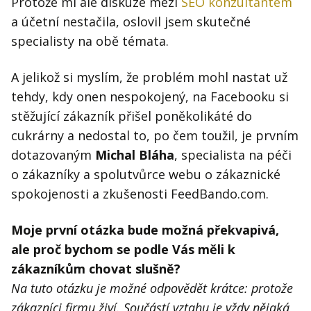
Protože mi ale diskuze mezi
SEO konzultantem
a účetní nestačila, oslovil jsem skutečné
specialisty na obě témata.
A jelikož si myslím, že problém mohl nastat už
tehdy, kdy onen nespokojený, na Facebooku si
stěžující zákazník přišel poněkolikáté do
cukrárny a nedostal to, po čem toužil, je prvním
dotazovaným
Michal Bláha
, specialista na péči
o zákazníky a spolutvůrce webu o zákaznické
spokojenosti a zkušenosti FeedBando.com.
Moje první otázka bude možná překvapivá,
ale proč bychom se podle Vás měli k
zákazníkům chovat slušně?
Na tuto otázku je možné odpovědět krátce:
protože
zákazníci firmu živí. Součástí vztahu je vždy nějaká