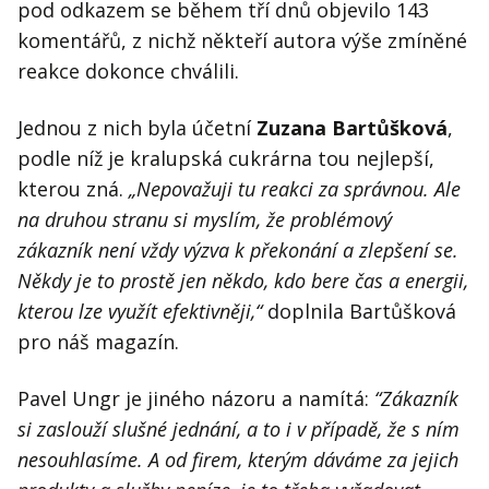
pod odkazem se během tří dnů objevilo 143
komentářů, z nichž někteří autora výše zmíněné
reakce dokonce chválili.
Jednou z nich byla účetní
Zuzana Bartůšková
,
podle níž je kralupská cukrárna tou nejlepší,
kterou zná.
„Nepovažuji tu reakci za správnou. Ale
na druhou stranu si myslím, že problémový
zákazník není vždy výzva k překonání a zlepšení se.
Někdy je to prostě jen někdo, kdo bere čas a energii,
kterou lze využít efektivněji,“
doplnila Bartůšková
pro náš magazín.
Pavel Ungr je jiného názoru a namítá:
“Zákazník
si zaslouží slušné jednání, a to i v případě, že s ním
nesouhlasíme. A od firem, kterým dáváme za jejich