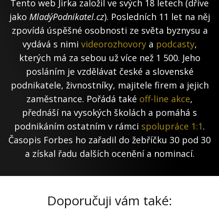
Tento web Jirka založil ve svých 18 letech (dříve
jako
MladýPodnikatel.cz
). Posledních 11 let na něj
zpovídá úspěšné osobnosti ze světa byznysu a
vydává s nimi
videorozhovory
a
podcasty
,
kterých má za sebou už více než 1 500. Jeho
posláním je vzdělávat české a slovenské
podnikatele, živnostníky, majitele firem a jejich
zaměstnance. Pořádá také
off-line akce
,
přednáší na vysokých školách a pomáhá s
podnikáním ostatním v rámci
spolupráce 1:1
.
Časopis Forbes ho zařadil do žebříčku 30 pod 30
a získal řadu dalších ocenění a nominací.
Doporučuji vám také: