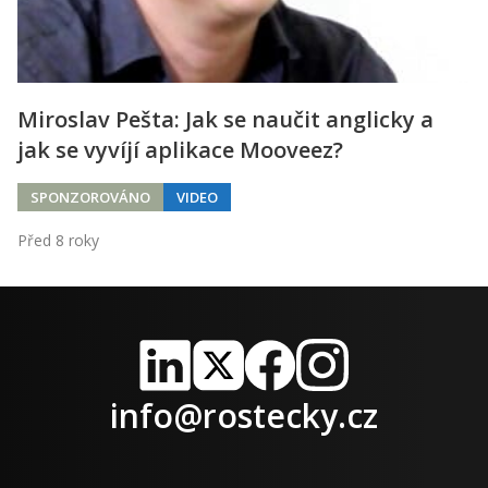
Miroslav Pešta: Jak se naučit anglicky a
jak se vyvíjí aplikace Mooveez?
SPONZOROVÁNO
VIDEO
Před 8 roky
LinkedIn
X
Facebook
Instagram
info@rostecky.cz