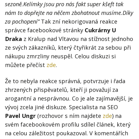
Kontakt
sezoně.Kelímky jsou pro nás fakt super kšeft tak
Obchodní podmínky
nám to dopřejte na něčem zbohatnout musíme.Díky
za pochopení“
Tak zní nekorigovaná reakce
Hledaná fráze
správce facebookové stránky
Cukrárny U
Hledat
Draka
z Kralup nad Vltavou na stížnost jednoho
ze svých zákazníků, který čtyřikrát za sebou při
nákupu zmrzliny neuspěl. Celou diskuzi si
můžete přečíst
zde
.
Že to nebyla reakce správná, potvrzuje i řada
zhrzených přispěvatelů, kteří ji považují za
arogantní a nesprávnou. Co je ale zajímavější, je
vývoj zcela jiné diskuze. Specialista na SEO
Pavel Ungr
(rozhovor s ním najdete
zde
) na
svém facebookovém profilu sdílel článek, který
na celou záležitost poukazoval. V komentářích