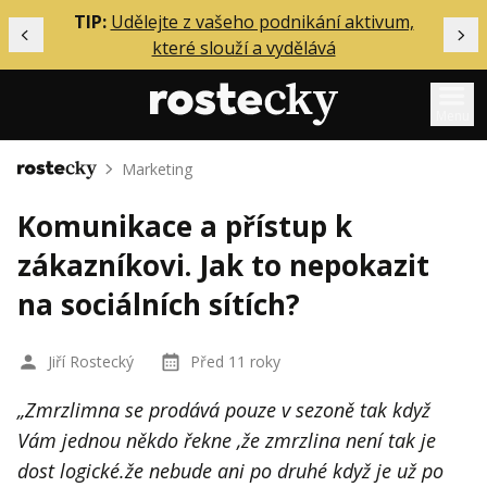
ělání
TIP:
Udělejte z vašeho podnikání aktivum,
Předchozí
Dal
které slouží a vydělává
Menu
Marketing
Domů
Mentoring
Komunikace a přístup k
Podcasty
zákazníkovi. Jak to nepokazit
Solo
na sociálních sítích?
Akce
Inzerce
Jiří Rostecký
Před 11 roky
O mně
„Zmrzlimna se prodává pouze v sezoně tak když
Vám jednou někdo řekne ,že zmrzlina není tak je
Přihlášení
dost logické.že nebude ani po druhé když je už po