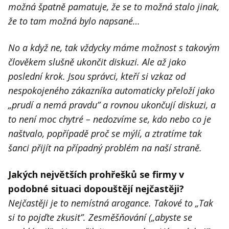
možná špatně pamatuje, že se to možná stalo jinak,
že to tam možná bylo napsané…
No a když ne, tak vždycky máme možnost s takovým
člověkem slušně ukončit diskuzi. Ale až jako
poslední krok. Jsou správci, kteří si vzkaz od
nespokojeného zákazníka automaticky přeloží jako
„
prudí a nemá pravdu” a rovnou ukončují diskuzi, a
to není moc chytré – nedozvíme se, kdo nebo co je
naštvalo, popřípadě proč se mýlí, a ztratíme tak
šanci přijít na případný problém na naší straně.
Jakých největších prohřešků se firmy v
podobné situaci dopouštějí nejčastěji?
Nejčastěji je to nemístná arogance. Takové to
„
Tak
si to pojďte zkusit”. Zesměšňování (
„
abyste se