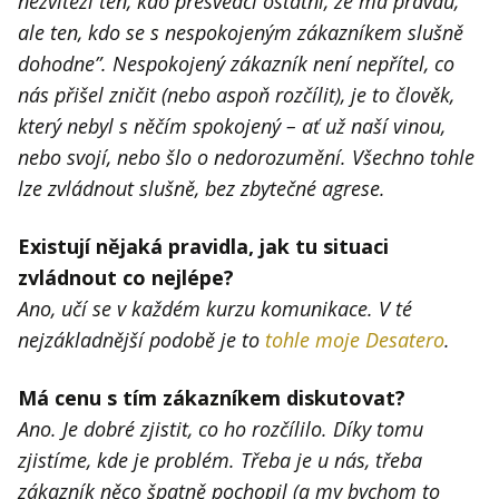
nezvítězí ten, kdo přesvědčí ostatní, že má pravdu,
ale ten, kdo se s nespokojeným zákazníkem slušně
dohodne”. Nespokojený zákazník není nepřítel, co
nás přišel zničit (nebo aspoň rozčílit), je to člověk,
který nebyl s něčím spokojený – ať už naší vinou,
nebo svojí, nebo šlo o nedorozumění. Všechno tohle
lze zvládnout slušně, bez zbytečné agrese.
Existují nějaká pravidla, jak tu situaci
zvládnout co nejlépe?
Ano, učí se v každém kurzu komunikace. V té
nejzákladnější podobě je to
tohle moje Desatero
.
Má cenu s tím zákazníkem diskutovat?
Ano. Je dobré zjistit, co ho rozčílilo. Díky tomu
zjistíme, kde je problém. Třeba je u nás, třeba
zákazník něco špatně pochopil (a my bychom to