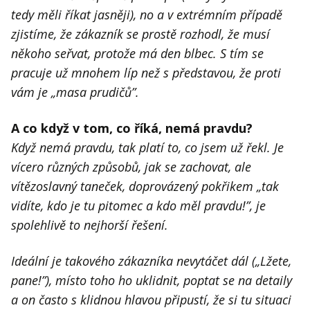
tedy měli říkat jasněji), no a v extrémním případě
zjistíme, že zákazník se prostě rozhodl, že musí
někoho seřvat, protože má den blbec. S tím se
pracuje už mnohem líp než s představou, že proti
vám je
„
masa prudičů”.
A co když v tom, co říká, nemá pravdu?
Když nemá pravdu, tak platí to, co jsem už řekl. Je
vícero různých způsobů, jak se zachovat, ale
vítězoslavný taneček, doprovázený pokřikem
„
tak
vidíte, kdo je tu pitomec a kdo měl pravdu!”, je
spolehlivě to nejhorší řešení.
Ideální je takového zákazníka nevytáčet dál (
„
Lžete,
pane!”), místo toho ho uklidnit, poptat se na detaily
a on často s klidnou hlavou připustí, že si tu situaci