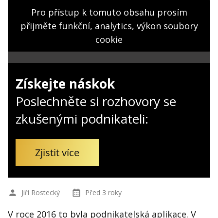
Kontakt
Pro přístup k tomuto obsahu prosím
Obchodní podmínky
přijměte funkční, analytics, výkon soubory
cookie
Hledaná fráze
Hledat
Získejte náskok
Poslechněte si rozhovory se
zkušenými podnikateli:
Zjistit více
Jiří Rostecký
Před 3 roky
V roce 2016 to byla podnikatelská aplikace. V