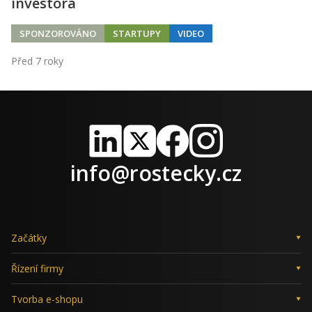
investora
SPONZOROVÁNO
STARTUPY
VIDEO
Před 7 roky
LinkedIn
X
Facebook
Instagram
info@rostecky.cz
Začátky
Řízení firmy
Tvorba e-shopu