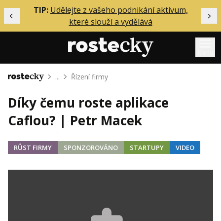
ělání
TIP:
Udělejte z vašeho podnikání aktivum,
Předchozí
Dal
které slouží a vydělává
Menu
...
Řízení firmy
Domů
Mentoring
Díky čemu roste aplikace
Podcasty
Caflou? | Petr Macek
Solo
Akce
RŮST FIRMY
SPONZOROVÁNO
STARTUPY
VIDEO
Inzerce
O mně
Přihlášení