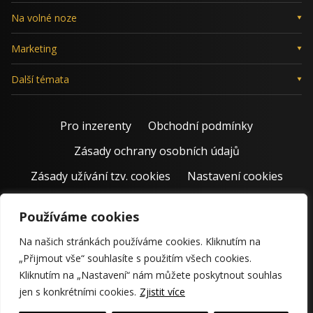
Na volné noze
Marketing
Další témata
Pro inzerenty
Obchodní podmínky
Zásady ochrany osobních údajů
Zásady užívání tzv. cookies
Nastavení cookies
Používáme cookies
Na našich stránkách používáme cookies. Kliknutím na
„Přijmout vše“ souhlasíte s použitím všech cookies.
Kliknutím na „Nastavení“ nám můžete poskytnout souhlas
jen s konkrétními cookies.
Zjistit více
© 2011 – 2026 Jiří Rostecký | Inspiruje české podnikatele už 15