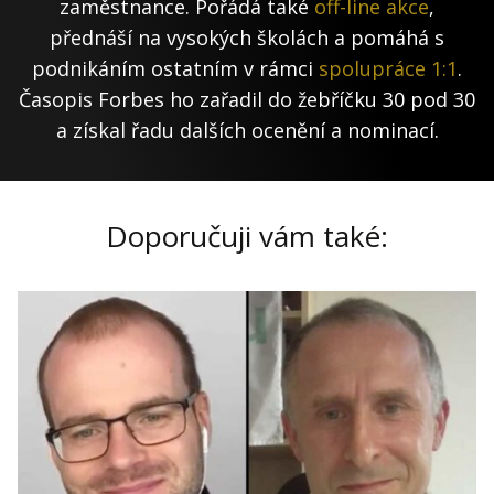
zaměstnance. Pořádá také
off-line akce
,
přednáší na vysokých školách a pomáhá s
podnikáním ostatním v rámci
spolupráce 1:1
.
Časopis Forbes ho zařadil do žebříčku 30 pod 30
a získal řadu dalších ocenění a nominací.
Doporučuji vám také: