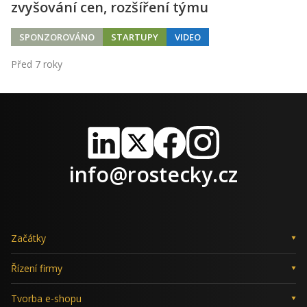
zvyšování cen, rozšíření týmu
SPONZOROVÁNO
STARTUPY
VIDEO
Před 7 roky
LinkedIn
X
Facebook
Instagram
info@rostecky.cz
Začátky
Řízení firmy
Tvorba e-shopu