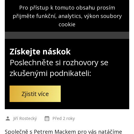
Kontakt
Pro přístup k tomuto obsahu prosím
Obchodní podmínky
přijměte funkční, analytics, výkon soubory
cookie
Hledaná fráze
Hledat
Získejte náskok
Poslechněte si rozhovory se
zkušenými podnikateli:
Zjistit více
Jiří Rostecký
Před 2 roky
Společně s Petrem Mackem pro vás natáčíme