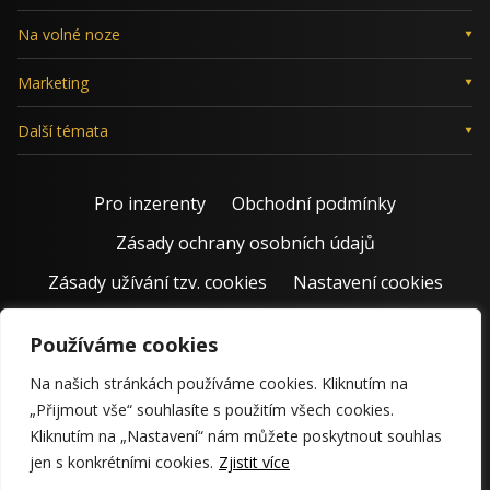
Na volné noze
Marketing
Další témata
Pro inzerenty
Obchodní podmínky
Zásady ochrany osobních údajů
Zásady užívání tzv. cookies
Nastavení cookies
Používáme cookies
Na našich stránkách používáme cookies. Kliknutím na
„Přijmout vše“ souhlasíte s použitím všech cookies.
Kliknutím na „Nastavení“ nám můžete poskytnout souhlas
jen s konkrétními cookies.
Zjistit více
© 2011 – 2026 Jiří Rostecký | Inspiruje české podnikatele už 15