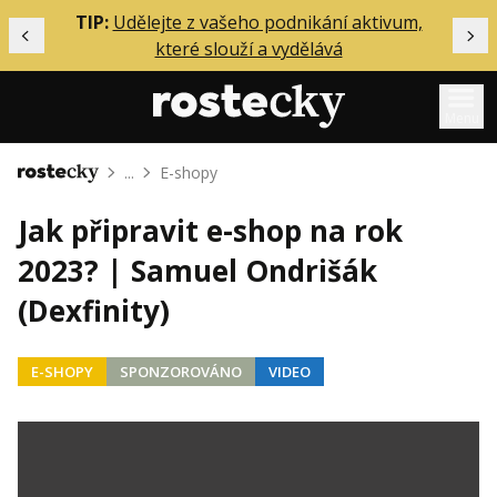
ělání
TIP:
Udělejte z vašeho podnikání aktivum,
Předchozí
Dal
které slouží a vydělává
Menu
...
E-shopy
Domů
Mentoring
Jak připravit e-shop na rok
Podcasty
2023? | Samuel Ondrišák
Solo
(Dexfinity)
Akce
Inzerce
E-SHOPY
SPONZOROVÁNO
VIDEO
O mně
Přihlášení