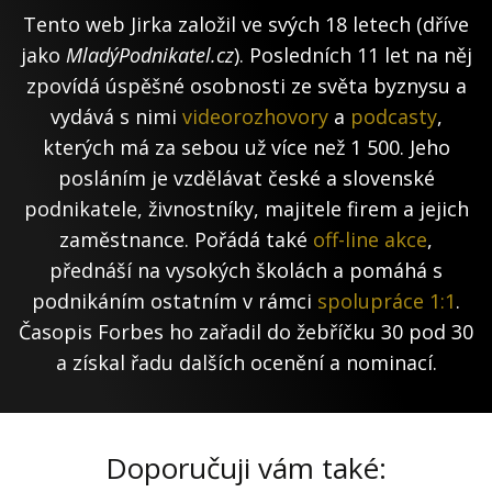
Tento web Jirka založil ve svých 18 letech (dříve
jako
MladýPodnikatel.cz
). Posledních 11 let na něj
zpovídá úspěšné osobnosti ze světa byznysu a
vydává s nimi
videorozhovory
a
podcasty
,
kterých má za sebou už více než 1 500. Jeho
posláním je vzdělávat české a slovenské
podnikatele, živnostníky, majitele firem a jejich
zaměstnance. Pořádá také
off-line akce
,
přednáší na vysokých školách a pomáhá s
podnikáním ostatním v rámci
spolupráce 1:1
.
Časopis Forbes ho zařadil do žebříčku 30 pod 30
a získal řadu dalších ocenění a nominací.
Doporučuji vám také: