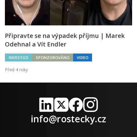
Připravte se na výpadek příjmu | Marek
Odehnal a Vít Endler
INVESTICE
SPONZOROVÁNO
VIDEO
Před 4 roky
LinkedIn
X
Facebook
Instagram
info@rostecky.cz