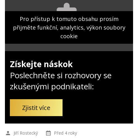
Kontakt
Obchodní podmínky
Pro přístup k tomuto obsahu prosím
přijměte funkční, analytics, výkon soubory
Hledaná fráze
Hledat
cookie
Získejte náskok
Poslechněte si rozhovory se
zkušenými podnikateli:
Zjistit více
Jiří Rostecký
Před 4 roky