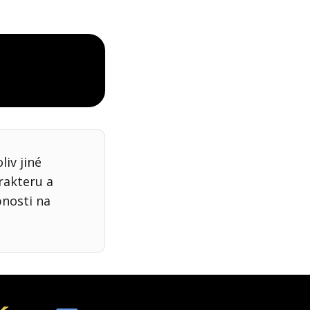
iv jiné
rakteru a
bnosti na