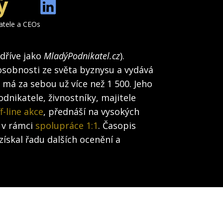
ý
katele a CEOs
(dříve jako
MladýPodnikatel.cz
).
osobnosti ze světa byznysu a vydává
h má za sebou už více než 1 500. Jeho
dnikatele, živnostníky, majitele
f-line akce
, přednáší na vysokých
 v rámci
spolupráce 1:1
. Časopis
získal řadu dalších ocenění a