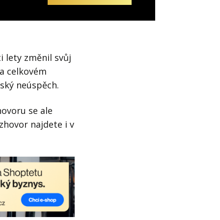
i lety změnil svůj
na celkovém
lský neúspěch.
hovoru se ale
hovor najdete i v