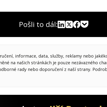
Pošli to dál:
Pocket
Linkedin
X
Sdílet
učení, informace, data, služby, reklamy nebo jakékol
jněné na našich stránkách je pouze nezávazného cha
odborné rady nebo doporučení z naší strany. Podro