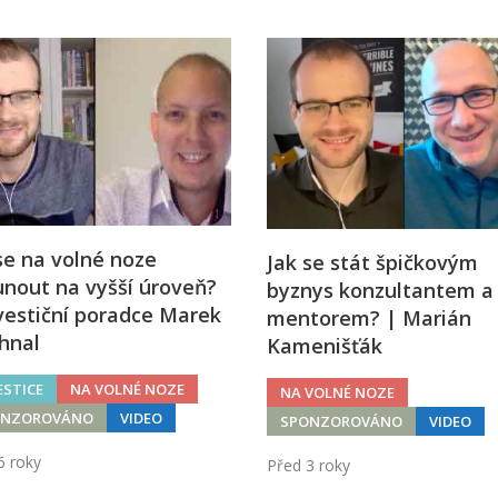
se na volné noze
Jak se stát špičkovým
nout na vyšší úroveň?
byznys konzultantem a
vestiční poradce Marek
mentorem? | Marián
hnal
Kamenišťák
ESTICE
NA VOLNÉ NOZE
NA VOLNÉ NOZE
ONZOROVÁNO
VIDEO
SPONZOROVÁNO
VIDEO
6 roky
Před 3 roky