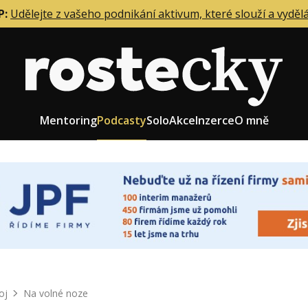
P:
Udělejte z vašeho podnikání aktivum, které slouží a vyděl
Mentoring
Podcasty
Solo
Akce
Inzerce
O mně
eting firmy
Role zakladatele/CEO
r zaměstnanců
Růst firmy
upnictví
Strategie firmy
od a prodej
Účetnictví a daně
oj
Na volné noze