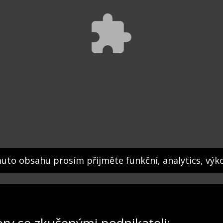
muto obsahu prosím přijměte funkční, analytics, výk