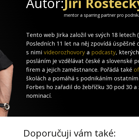
Autor:
Jiří Rosteck
mentor a sparring partner pro podni
Tento web Jirka založil ve svých 18 letech 
Posledních 11 let na něj zpovídá úspěšné 
s nimi
videorozhovory
a
podcasty
, kterýc
posláním je vzdělávat české a slovenské po
firem a jejich zaměstnance. Pořádá také
of
školách a pomáhá s podnikáním ostatním
Forbes ho zařadil do žebříčku 30 pod 30 a 
nominací.
Doporučuji vám také: