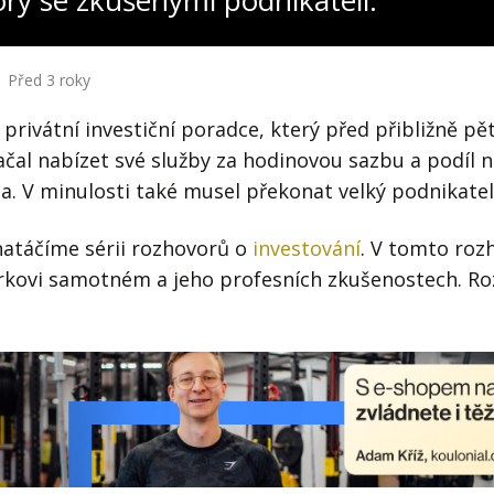
ory se zkušenými podnikateli:
Před 3 roky
privátní investiční poradce, který před přibližně pět
čal nabízet své služby za hodinovou sazbu a podíl 
a. V minulosti také musel překonat velký podnikate
atáčíme sérii rozhovorů o
investování
. V tomto roz
rkovi samotném a jeho profesních zkušenostech. Roz