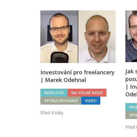
Jak 
Investování pro freelancery
posu
| Marek Odehnal
| In
INVESTICE
NA VOLNÉ NOZE
Ode
SPONZOROVÁNO
VIDEO
INV
Před 4 roky
SP
Před 