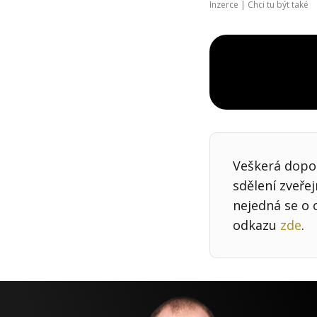
Inzerce |
Chci tu být také
Veškerá dopor
sdělení zveře
nejedná se o 
odkazu
zde
.