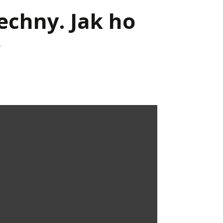
echny. Jak ho
?
Já v médiích