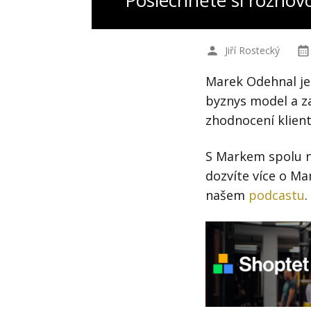
Poslechněte si rozhov
Jiří Rostecký
Marek Odehnal je 
byznys model a za
zhodnocení klient
S Markem spolu n
dozvíte více o Ma
našem
podcastu
.