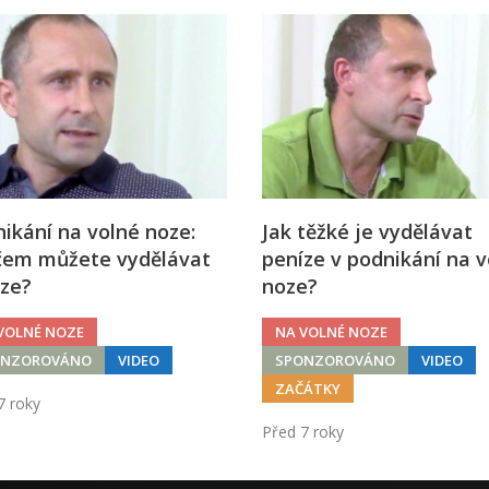
ikání na volné noze:
Jak těžké je vydělávat
čem můžete vydělávat
peníze v podnikání na v
íze?
noze?
VOLNÉ NOZE
NA VOLNÉ NOZE
ONZOROVÁNO
VIDEO
SPONZOROVÁNO
VIDEO
ZAČÁTKY
7 roky
Před 7 roky