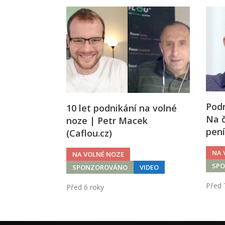
Podn
10 let podnikání na volné
Na 
noze | Petr Macek
pen
(Caflou.cz)
NA 
NA VOLNÉ NOZE
SP
SPONZOROVÁNO
VIDEO
Před 
Před 6 roky