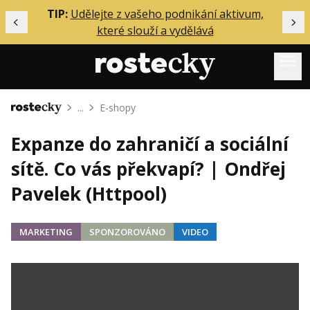
ělání
TIP:
Udělejte z vašeho podnikání aktivum,
Předchozí
Dal
které slouží a vydělává
Menu
...
E-shopy
Domů
Mentoring
Expanze do zahraničí a sociální
Podcasty
sítě. Co vás překvapí? | Ondřej
Solo
Pavelek (Httpool)
Akce
Inzerce
MARKETING
SPONZOROVÁNO
VIDEO
O mně
Přihlášení