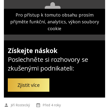
Kontakt
Obchodní podmínky
Pro přístup k tomuto obsahu prosím
přijměte funkční, analytics, výkon soubory
Hledaná fráze
Hledat
cookie
Získejte náskok
Poslechněte si rozhovory se
zkušenými podnikateli:
Zjistit více
Jiří Rostecký
Před 4 roky