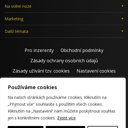
Na volné noze
Marketing
Další témata
Pro inzerenty
Obchodní podmínky
Zásady ochrany osobních údajů
Zásady užívání tzv. cookies
Nastavení cookies
Používáme cookies
Na našich stránkách používáme cookies. Kliknutím na
„Přijmout vše“ souhlasíte s použitím všech cookies.
Kliknutím na „Nastavení“ nám můžete poskytnout souhlas
jen s konkrétními cookies.
Zjistit více
© 2011 – 2026 Jiří Rostecký | Inspiruje české podnikatele už 15
krásných let.