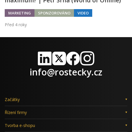
maximum? | Petr Srna (World of Online)
MARKETING
SPONZOROVÁNO
VIDEO
Před 4 roky
LinkedIn
X
Facebook
Instagram
info@rostecky.cz
Začátky
Řízení firmy
Tvorba e-shopu