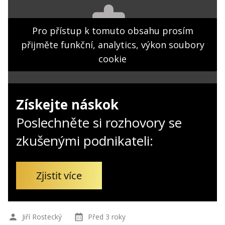
Kontakt
Obchodní podmínky
Pro přístup k tomuto obsahu prosím
přijměte funkční, analytics, výkon soubory
Hledaná fráze
Hledat
cookie
Získejte náskok
Poslechněte si rozhovory se
zkušenými podnikateli:
Zjistit více
Jiří Rostecký
Před 3 roky