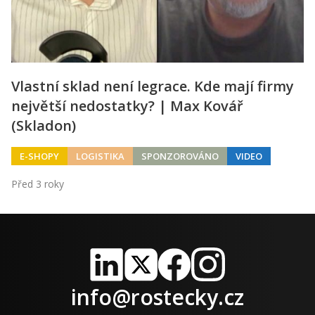
Vlastní sklad není legrace. Kde mají firmy
největší nedostatky? | Max Kovář
(Skladon)
E-SHOPY
LOGISTIKA
SPONZOROVÁNO
VIDEO
Před 3 roky
LinkedIn
X
Facebook
Instagram
info@rostecky.cz