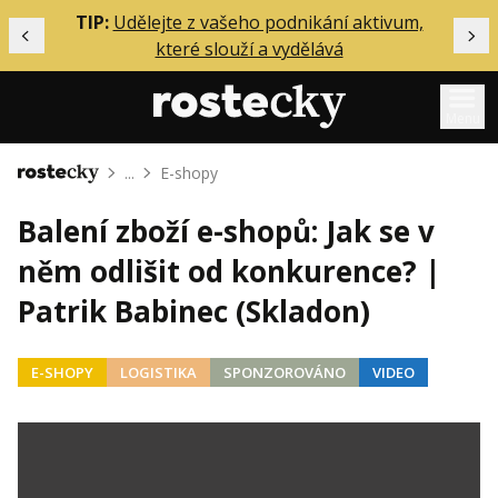
ělání
TIP:
Udělejte z vašeho podnikání aktivum,
Předchozí
Dal
které slouží a vydělává
Menu
...
E-shopy
Domů
Mentoring
Balení zboží e-shopů: Jak se v
Podcasty
něm odlišit od konkurence? |
Solo
Patrik Babinec (Skladon)
Akce
Inzerce
E-SHOPY
LOGISTIKA
SPONZOROVÁNO
VIDEO
O mně
Přihlášení