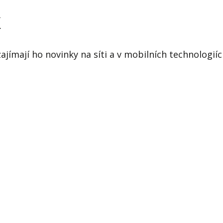
j firmy
Vedení lidí
k
ktové řízení
Vzdělávání manažerů
ání firmy nástupci
Zaměstnanecké akcie
zajímají ho novinky na síti a v mobilních technologiíc
rukturalizace podniku
Ziskovost firmy
í firmy