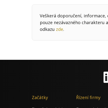
Veškerá doporučení, informace, d
pouze nezávazného charakteru a 
odkazu
zde
.
Li
Začátky
Řízení firmy