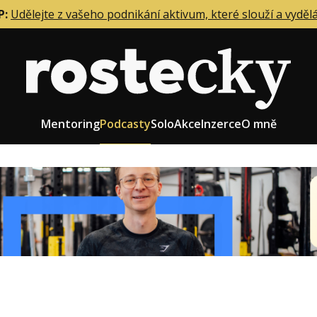
P:
Udělejte z vašeho podnikání aktivum, které slouží a vyděl
Mentoring
Podcasty
Solo
Akce
Inzerce
O mně
eting firmy
Role zakladatele/CEO
r zaměstnanců
Růst firmy
upnictví
Strategie firmy
od a prodej
Účetnictví a daně