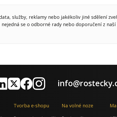
ata, služby, reklamy nebo jakékoliv jiné sdělení zve
nejedná se o odborné rady nebo doporučení z naší 
info@rostecky.
nkedIn
X
Facebook
Instagram
Tvorba e-shopu
Na volné noze
Ma