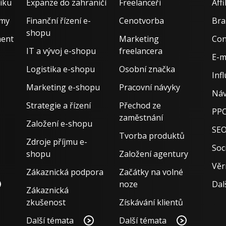
iku
Expanze do zahraničí
Freelanceři
Aff
rmy
Finanční řízení e-
Cenotvorba
Bra
shopu
ment
Marketing
Con
IT a vývoj e-shopu
freelancera
E-m
Logistika e-shopu
Osobní značka
Inf
Marketing e-shopu
Pracovní návyky
Náv
Strategie a řízení
Přechod ze
PPC
zaměstnání
Založení e-shopu
SE
Tvorba produktů
Zdroje příjmu e-
Soci
shopu
Založení agentury
Věr
Zákaznická podpora
Začátky na volné
noze
Dal
Zákaznická
zkušenost
Získávání klientů
Další témata
Další témata