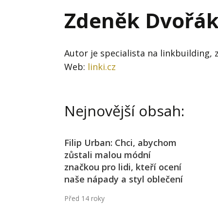
Hodnota firmy
Prode
Zdeněk Dvořá
Interim management
Proje
Konkurenceschopnost firmy
Před
Autor je specialista na linkbuilding, 
Krizové řízení firmy
Web:
linki.cz
Rest
Management firmy
Řízen
Nejnovější obsah:
Filip Urban: Chci, abychom
zůstali malou módní
značkou pro lidi, kteří ocení
naše nápady a styl oblečení
Před 14 roky