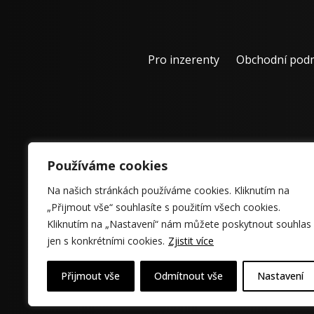
Pro inzerenty
Obchodní pod
Používáme cookies
Na našich stránkách používáme cookies. Kliknutím na
„Přijmout vše“ souhlasíte s použitím všech cookies.
Kliknutím na „Nastavení“ nám můžete poskytnout souhlas
jen s konkrétními cookies.
Zjistit více
Přijmout vše
Odmítnout vše
Nastavení
© 2