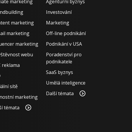
iliate marketing
Agenturní byznys
ndbuilding
Investování
tent marketing
Marketing
ail marketing
Off-line podnikání
luencer marketing
Podnikání v USA
štěvnost webu
Poradenství pro
podnikatele
 reklama
SaaS byznys
O
Umělá inteligence
ální sítě
Další témata
nostní marketing
ší témata