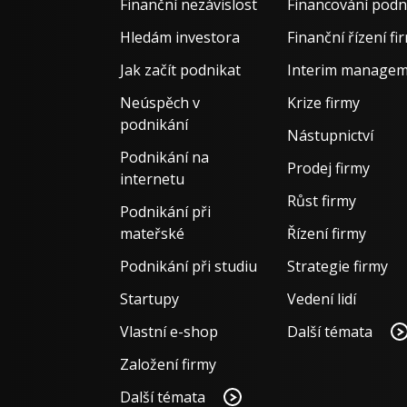
Finanční nezávislost
Financování podn
Hledám investora
Finanční řízení fi
Jak začít podnikat
Interim manage
Neúspěch v
Krize firmy
podnikání
Nástupnictví
Podnikání na
Prodej firmy
internetu
Růst firmy
Podnikání při
mateřské
Řízení firmy
Podnikání při studiu
Strategie firmy
Startupy
Vedení lidí
Vlastní e-shop
Další témata
Založení firmy
Další témata