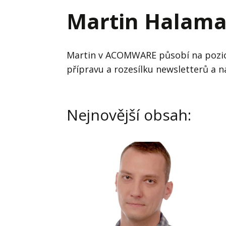
Hodnota firmy
Prode
Martin Halam
Interim management
Proje
Konkurenceschopnost firmy
Před
Martin v ACOMWARE působí na pozici 
Krizové řízení firmy
přípravu a rozesílku newsletterů a
Rest
Management firmy
Řízen
Nejnovější obsah: