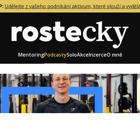
P:
Udělejte z vašeho podnikání aktivum, které slouží a vyděl
Mentoring
Podcasty
Solo
Akce
Inzerce
O mně
eting firmy
Role zakladatele/CEO
r zaměstnanců
Růst firmy
upnictví
Strategie firmy
od a prodej
Účetnictví a daně