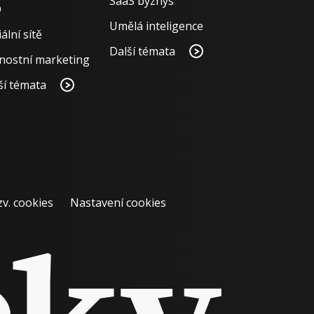
SaaS byznys
O
Umělá inteligence
ální sítě
Další témata
nostní marketing
ší témata
zv. cookies
Nastavení cookies