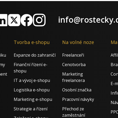
info@rostecky.
nkedIn
X
Facebook
Instagram
Tvorba e-shopu
Na volné noze
Ma
iku
Expanze do zahraničí
Freelanceři
Aff
rmy
Finanční řízení e-
Cenotvorba
Bra
shopu
ment
Marketing
Con
IT a vývoj e-shopu
freelancera
E-m
Logistika e-shopu
Osobní značka
Inf
Marketing e-shopu
Pracovní návyky
Náv
Strategie a řízení
Přechod ze
PPC
zaměstnání