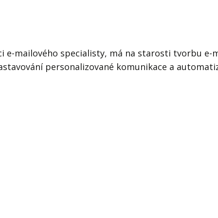
j firmy
Vedení lidí
a
ktové řízení
Vzdělávání manažerů
ání firmy nástupci
Zaměstnanecké akcie
e-mailového specialisty, má na starosti tvorbu e-ma
 nastavování personalizované komunikace a automat
rukturalizace podniku
Ziskovost firmy
í firmy