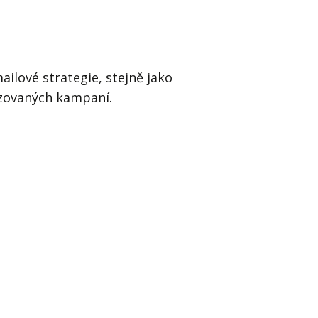
Já v médiích
ilové strategie, stejně jako
izovaných kampaní.