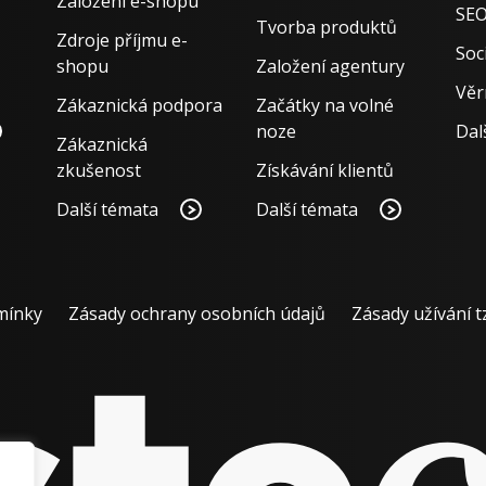
Založení e-shopu
SE
Tvorba produktů
Zdroje příjmu e-
Soci
shopu
Založení agentury
Věr
Zákaznická podpora
Začátky na volné
noze
Dal
Zákaznická
zkušenost
Získávání klientů
Další témata
Další témata
mínky
Zásady ochrany osobních údajů
Zásady užívání t