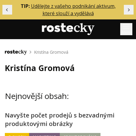
ělání
TIP:
Udělejte z vašeho podnikání aktivum,
Předchozí
Dal
které slouží a vydělává
Menu
Mentoring
Kristína Gromová
Domů
Podcasty
Kristína Gromová
Solo
Akce
Nejnovější obsah:
Inzerce
O mně
Navyšte počet prodejů s bezvadnými
produktovými obrázky
Přihlášení