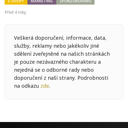
Kontakt
E-SHOPY
MARKETING
SPONZOROVÁNO
Obchodní podmínky
Před 4 roky
Hledaná fráze
Hledat
Veškerá doporučení, informace, data,
služby, reklamy nebo jakékoliv jiné
sdělení zveřejněné na našich stránkách
je pouze nezávazného charakteru a
nejedná se o odborné rady nebo
doporučení z naší strany. Podrobnosti
na odkazu
zde
.