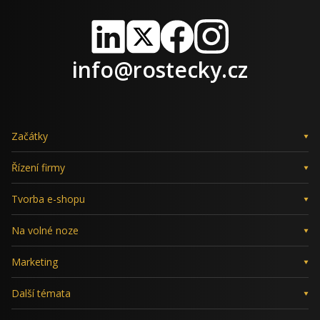
LinkedIn
X
Facebook
Instagram
info@rostecky.cz
Začátky
Řízení firmy
Tvorba e-shopu
Na volné noze
Marketing
Další témata