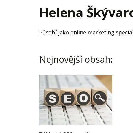
Hodnota firmy
Prode
Helena Škývar
Interim management
Proje
Konkurenceschopnost firmy
Před
Působí jako online marketing special
Krizové řízení firmy
Rest
Management firmy
Řízen
Nejnovější obsah: