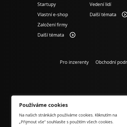
Startupy
Vedení lidí
Vlastní e-shop
Další témata
Založení firmy
Další témata
Pro inzerenty
Obchodní pod
Používáme cookies
Na našich stránkách používáme cookies. Kliknutím na
„Přijmout vše“ souhlasíte s použitím všech cookies.