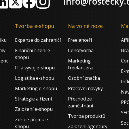
info@rostecky.
nkedIn
X
Facebook
Instagram
Tvorba e-shopu
Na volné noze
Ma
iku
Expanze do zahraničí
Freelanceři
Aff
rmy
Finanční řízení e-
Cenotvorba
Bra
shopu
ment
Marketing
Con
IT a vývoj e-shopu
freelancera
E-m
Logistika e-shopu
Osobní značka
Inf
Marketing e-shopu
Pracovní návyky
Náv
Strategie a řízení
Přechod ze
PPC
zaměstnání
Založení e-shopu
SE
Tvorba produktů
Zdroje příjmu e-
Soci
shopu
Založení agentury