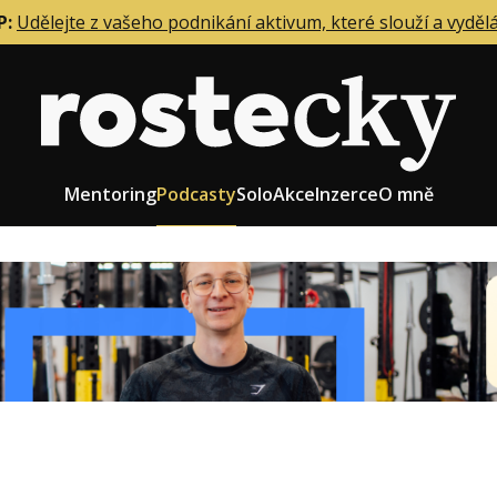
P:
Udělejte z vašeho podnikání aktivum, které slouží a vyděl
Mentoring
Podcasty
Solo
Akce
Inzerce
O mně
eting firmy
Role zakladatele/CEO
r zaměstnanců
Růst firmy
upnictví
Strategie firmy
od a prodej
Účetnictví a daně