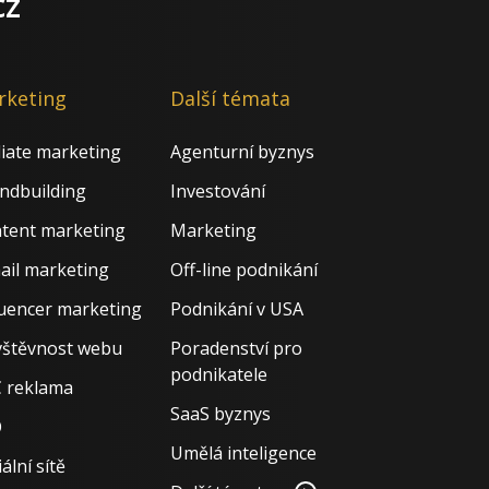
cz
rketing
Další témata
iliate marketing
Agenturní byznys
ndbuilding
Investování
tent marketing
Marketing
ail marketing
Off-line podnikání
luencer marketing
Podnikání v USA
štěvnost webu
Poradenství pro
podnikatele
 reklama
SaaS byznys
O
Umělá inteligence
ální sítě