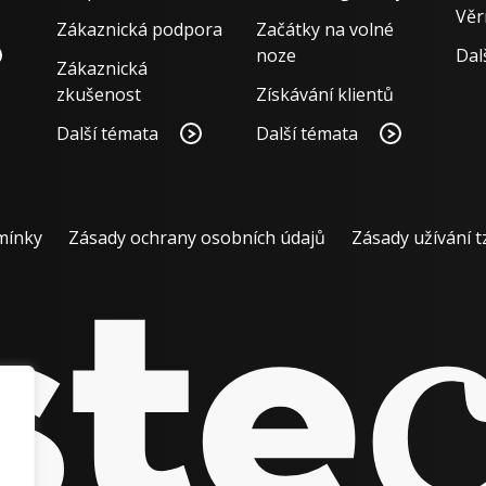
Věr
Zákaznická podpora
Začátky na volné
noze
Dal
Zákaznická
zkušenost
Získávání klientů
Další témata
Další témata
mínky
Zásady ochrany osobních údajů
Zásady užívání t