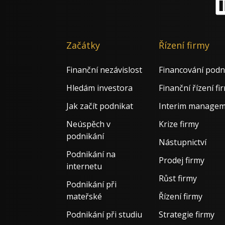
Li
Začátky
Řízení firmy
Finanční nezávislost
Financování podn
Hledám investora
Finanční řízení fi
Jak začít podnikat
Interim manage
Neúspěch v
Krize firmy
podnikání
Nástupnictví
Podnikání na
Prodej firmy
internetu
Růst firmy
Podnikání při
mateřské
Řízení firmy
Podnikání při studiu
Strategie firmy