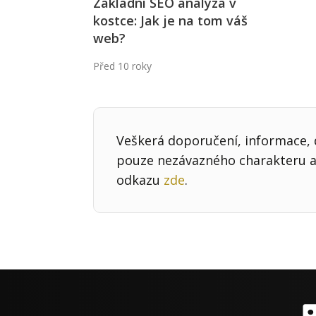
Základní SEO analýza v
kostce: Jak je na tom váš
web?
Před 10 roky
Veškerá doporučení, informace, d
pouze nezávazného charakteru a 
odkazu
zde
.