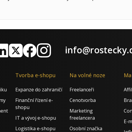
info@rostecky.
nkedIn
X
Facebook
Instagram
Tvorba e-shopu
Na volné noze
Ma
iku
Expanze do zahraničí
Freelanceři
Aff
rmy
Finanční řízení e-
Cenotvorba
Bra
shopu
ment
Marketing
Con
IT a vývoj e-shopu
freelancera
E-m
Logistika e-shopu
Osobní značka
Inf