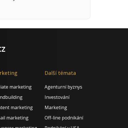
cz
rketing
Další témata
iliate marketing
Agenturní byznys
ndbuilding
Investování
tent marketing
Marketing
ail marketing
Off-line podnikání
luencer marketing
Podnikání v USA