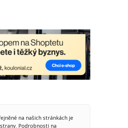
Já v médiích
řejněné na našich stránkách je
strany. Podrobnosti na