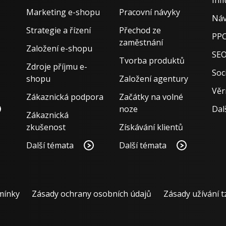
Marketing e-shopu
Pracovní návyky
Náv
Strategie a řízení
Přechod ze
PPC
zaměstnání
Založení e-shopu
SE
Tvorba produktů
Zdroje příjmu e-
Soci
shopu
Založení agentury
Věr
Zákaznická podpora
Začátky na volné
noze
Dal
Zákaznická
zkušenost
Získávání klientů
Další témata
Další témata
mínky
Zásady ochrany osobních údajů
Zásady užívání t