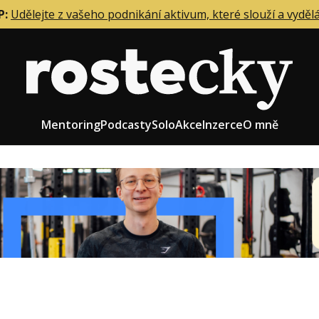
P:
Udělejte z vašeho podnikání aktivum, které slouží a vyděl
Mentoring
Podcasty
Solo
Akce
Inzerce
O mně
eting firmy
Role zakladatele/CEO
r zaměstnanců
Růst firmy
upnictví
Strategie firmy
od a prodej
Účetnictví a daně