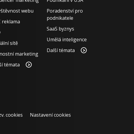
štěvnost webu
Poradenství pro
podnikatele
 reklama
SaaS byznys
O
Umělá inteligence
ální sítě
Další témata
nostní marketing
ší témata
zv. cookies
Nastavení cookies