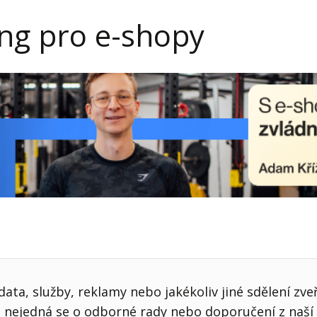
j firmy
Vedení lidí
ing pro e-shopy
ktové řízení
Vzdělávání manažerů
ání firmy nástupci
Zaměstnanecké akcie
rukturalizace podniku
Ziskovost firmy
í firmy
ata, služby, reklamy nebo jakékoliv jiné sdělení zve
nejedná se o odborné rady nebo doporučení z naší 