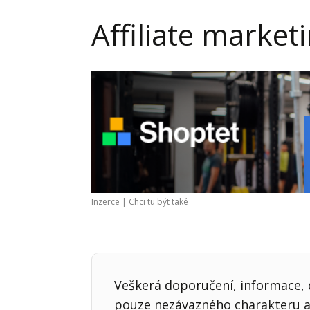
Hodnota firmy
Prode
Affiliate market
Interim management
Proje
Konkurenceschopnost firmy
Před
Krizové řízení firmy
Rest
Management firmy
Řízen
Inzerce |
Chci tu být také
Veškerá doporučení, informace, d
pouze nezávazného charakteru a 