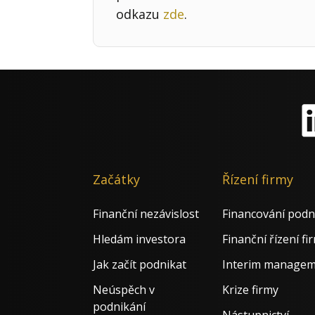
odkazu
zde
.
Li
Začátky
Řízení firmy
Finanční nezávislost
Financování podn
Hledám investora
Finanční řízení fi
Jak začít podnikat
Interim manage
Neúspěch v
Krize firmy
podnikání
Nástupnictví