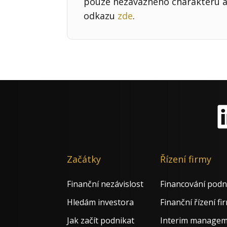
pouze nezávazného charakteru a 
odkazu
zde
.
Li
Začátky
Řízení firmy
Finanční nezávislost
Financování podn
Hledám investora
Finanční řízení fi
Jak začít podnikat
Interim manage