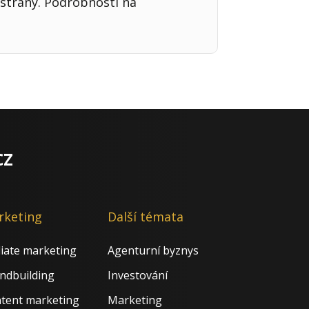
strany. Podrobnosti na
cz
rketing
Další témata
iliate marketing
Agenturní byznys
ndbuilding
Investování
tent marketing
Marketing