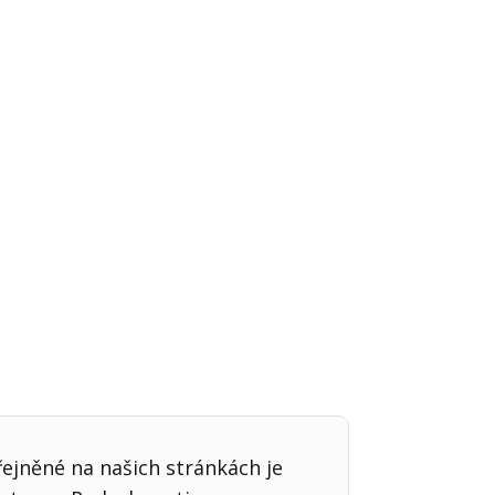
Já v médiích
řejněné na našich stránkách je