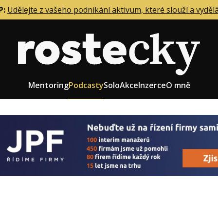
P:
Udělejte z vašeho podnikání aktivum, které slouží a vyděl
Mentoring
Podcasty
Solo
Akce
Inzerce
O mně
eting firmy
Role zakladatele/CEO
r zaměstnanců
Růst firmy
upnictví
Strategie firmy
od a prodej
Účetnictví a daně