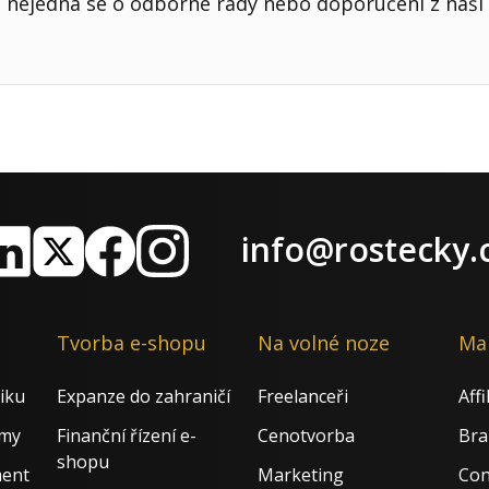
nejedná se o odborné rady nebo doporučení z naší 
info@rostecky.
nkedIn
X
Facebook
Instagram
Tvorba e-shopu
Na volné noze
Ma
iku
Expanze do zahraničí
Freelanceři
Aff
rmy
Finanční řízení e-
Cenotvorba
Bra
shopu
ment
Marketing
Con