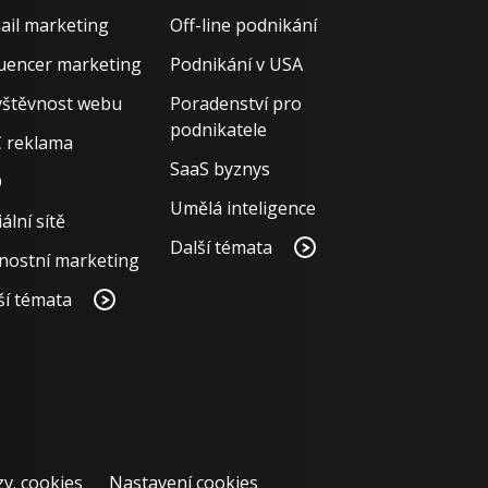
ail marketing
Off-line podnikání
luencer marketing
Podnikání v USA
štěvnost webu
Poradenství pro
podnikatele
 reklama
SaaS byznys
O
Umělá inteligence
ální sítě
Další témata
nostní marketing
ší témata
zv. cookies
Nastavení cookies