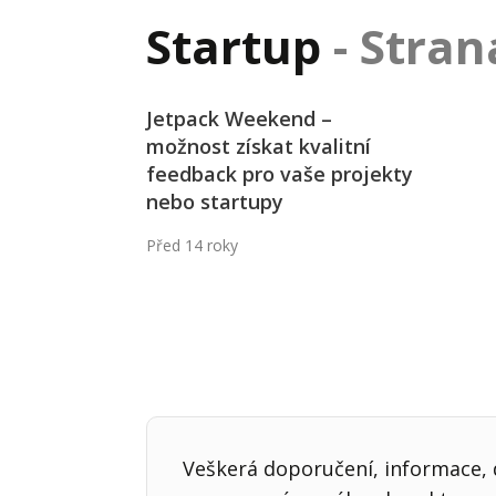
Hodnota firmy
Prode
Startup
- Stran
Interim management
Proje
Konkurenceschopnost firmy
Před
Jetpack Weekend –
možnost získat kvalitní
Krizové řízení firmy
Rest
feedback pro vaše projekty
Management firmy
Řízen
nebo startupy
Před 14 roky
Veškerá doporučení, informace, d