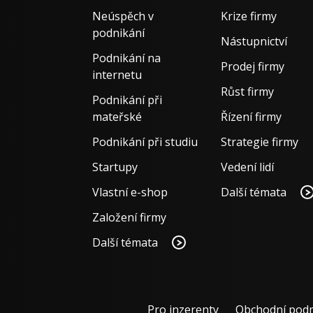
Neúspěch v
Krize firmy
podnikání
Nástupnictví
Podnikání na
Prodej firmy
internetu
Růst firmy
Podnikání při
mateřské
Řízení firmy
Podnikání při studiu
Strategie firmy
Startupy
Vedení lidí
Vlastní e-shop
Další témata
Založení firmy
Další témata
Pro inzerenty
Obchodní pod