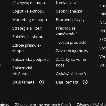
IT a vývoj e-shopu
freelancera
E-m
Logistika e-shopu
Osobní značka
Inf
Marketing e-shopu
Pracovní návyky
Náv
Strategie a řízení
Přechod ze
PPC
zaměstnání
Založení e-shopu
SE
Tvorba produktů
Zdroje příjmu e-
Soci
shopu
Založení agentury
Věr
Zákaznická podpora
Začátky na volné
noze
Dal
Zákaznická
zkušenost
Získávání klientů
Další témata
Další témata
mínky
Zásady ochrany osobních údajů
Zásady užívání t