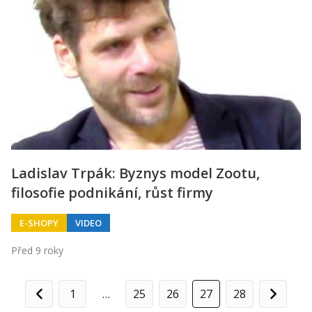
Ladislav Trpák: Byznys model Zootu,
filosofie podnikání, růst firmy
E-SHOPY
VIDEO
Před 9 roky
1
…
25
26
27
28
Předchozí
Další