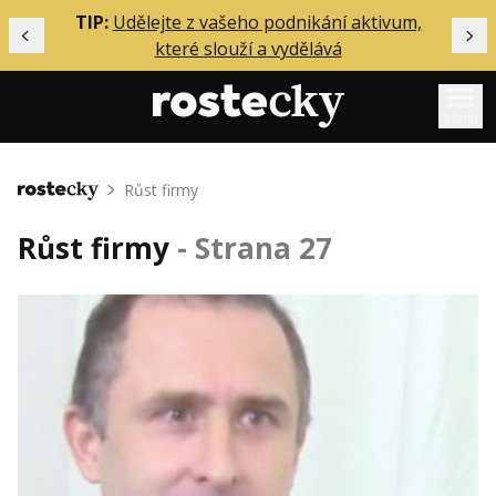
ělání
TIP:
Udělejte z vašeho podnikání aktivum,
Předchozí
Dal
které slouží a vydělává
Menu
Mentoring
Růst firmy
Domů
Podcasty
Růst firmy
- Strana 27
Solo
Akce
Inzerce
O mně
Přihlášení