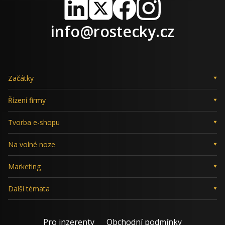
LinkedIn
X
Facebook
Instagram
info@rostecky.cz
Začátky
Řízení firmy
Tvorba e-shopu
Na volné noze
Marketing
Další témata
Pro inzerenty
Obchodní podmínky