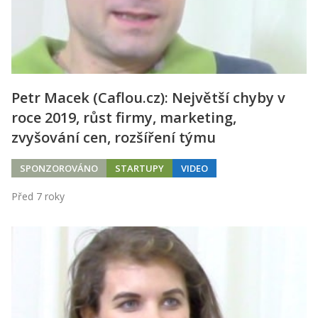
Kontakt
Obchodní podmínky
Hledaná fráze
Hledat
Petr Macek (Caflou.cz): Největší chyby v
roce 2019, růst firmy, marketing,
zvyšování cen, rozšíření týmu
SPONZOROVÁNO
STARTUPY
VIDEO
Před 7 roky