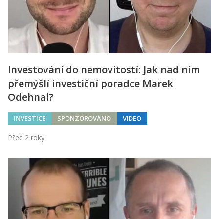
Kontakt
Obchodní podmínky
Hledaná fráze
Hledat
Investování do nemovitostí: Jak nad ním
přemýšlí investiční poradce Marek
Odehnal?
INVESTICE
SPONZOROVÁNO
VIDEO
Před 2 roky