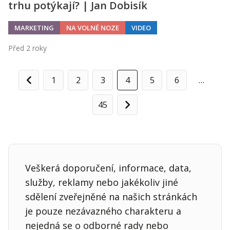
trhu potýkají? | Jan Dobisík
MARKETING
NA VOLNÉ NOZE
VIDEO
Před 2 roky
1
2
3
4
5
6
…
Předchozí
45
Další
Veškerá doporučení, informace, data,
služby, reklamy nebo jakékoliv jiné
sdělení zveřejněné na našich stránkách
je pouze nezávazného charakteru a
nejedná se o odborné rady nebo