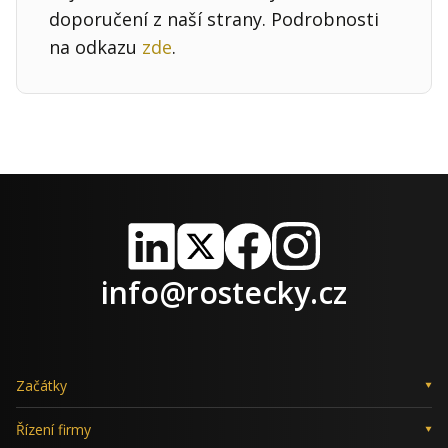
doporučení z naší strany. Podrobnosti
na odkazu
zde
.
LinkedIn
X
Facebook
Instagram
info@rostecky.cz
Začátky
Řízení firmy