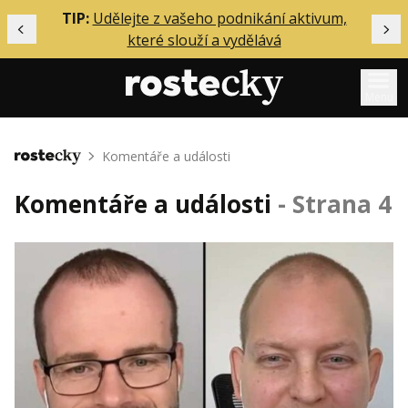
ělání
TIP:
Udělejte z vašeho podnikání aktivum,
Předchozí
Dal
které slouží a vydělává
Menu
Mentoring
Komentáře a události
Domů
Podcasty
Komentáře a události
- Strana 4
Solo
Akce
Inzerce
O mně
Přihlášení