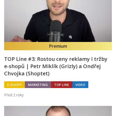
Premium
TOP Line #3: Rostou ceny reklamy i tržby
e-shopů | Petr Miklík (Grizly) a Ondřej
Chvojka (Shoptet)
E-SHOPY
MARKETING
TOP LINE
VIDEO
Před 2 roky