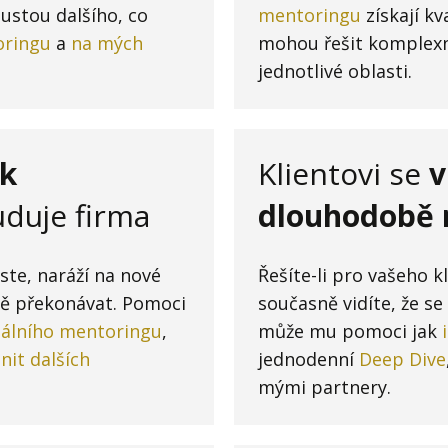
ustou dalšího, co
mentoringu
získají kv
ringu
a
na mých
mohou řešit komplexní
jednotlivé oblasti.
ek
Klientovi se
v
buduje firma
dlouhodobě 
ste, naráží na nové
Řešíte-li pro vašeho k
vně překonávat. Pomoci
současně vidíte, že s
uálního mentoringu
,
může mu pomoci jak
it dalších
jednodenní
Deep Dive
mými partnery.