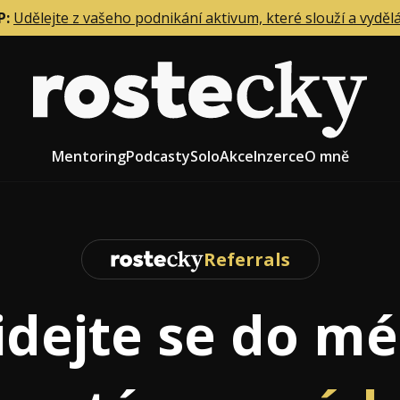
P:
Udělejte z vašeho podnikání aktivum, které slouží a vyděl
Mentoring
Podcasty
Solo
Akce
Inzerce
O mně
Referrals
eting firmy
Role zakladatele/CEO
r zaměstnanců
Růst firmy
idejte se do m
upnictví
Strategie firmy
od a prodej
Účetnictví a daně