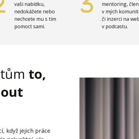
vaši nabídku,
mentoring, člen
nedokážete nebo
v mých komunit
nechcete mu s tím
či inzerci na we
pomoct sami.
v podcastu.
entům
to,
nout
í, když jejich práce