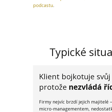
podcastu
.
Typické situ
Klient bojkotuje svů
protože
nezvládá ří
Firmy nejvíc brzdí jejich majitel
micro-managementem, nedostatke