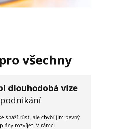
 pro všechny
bí dlouhodobá vize
 podnikání
e snaží růst, ale chybí jim pevný
plány rozvíjet. V rámci