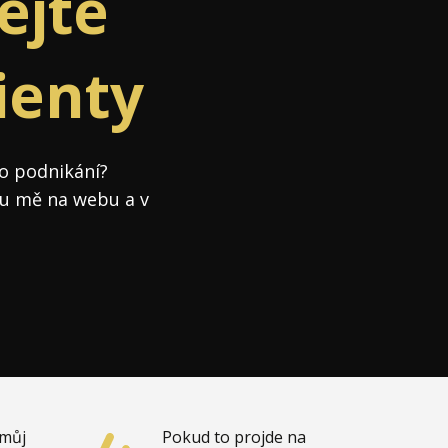
ejte
lienty
Já v médiích
ho podnikání?
 u mě na webu a v
 můj
Pokud to projde na