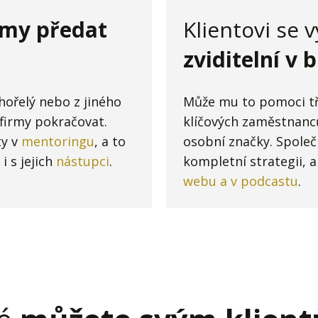
irmy předat
Klientovi se v
zviditelní v 
hořelý nebo z jiného
Může mu to pomoci tře
 firmy pokračovat.
klíčových zaměstnanc
ty v
mentoringu
, a to
osobní značky. Spole
i s jejich
nástupci
.
kompletní strategii, a
webu a v podcastu
.