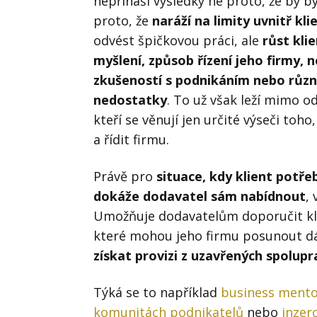
nepřináší výsledky ne proto, že by byl
proto, že
naráží na limity uvnitř kl
odvést špičkovou práci, ale
růst kli
myšlení, způsob řízení jeho firmy,
zkušeností s podnikáním nebo různ
nedostatky
. To už však leží mimo 
kteří se věnují jen určité výseči to
a řídit firmu.
Právě pro
situace, kdy klient potře
dokáže dodavatel sám nabídnout
, 
Umožňuje dodavatelům doporučit klie
které mohou jeho firmu posunout d
získat provizi z uzavřených spolupr
Týká se to například
business mento
komunitách podnikatelů
nebo
inzer