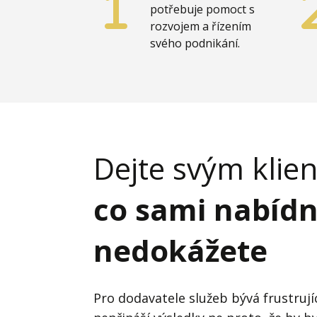
potřebuje pomoct s
rozvojem a řízením
svého podnikání.
Dejte svým kli
co sami nabíd
nedokážete
Pro dodavatele služeb bývá frustrujíc