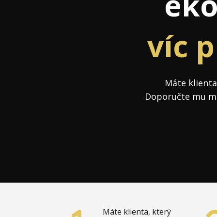
eko
Hodnota firmy
Prode
Interim management
Proje
víc p
Konkurenceschopnost firmy
Před
Krizové řízení firmy
Rest
Máte klienta
Management firmy
Řízen
Doporučte mu můj
Máte klienta, který