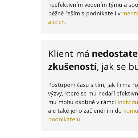
neefektivním vedením týmu a spo
běžně řeším s podnikateli v
mento
akcích
.
Klient má
nedostat
zkušeností
, jak se 
Postupem času s tím, jak firma ro
výzvy, které se mu nedaří efekti
mu mohu osobně v rámci
individ
ale také jeho začleněním do
komun
podnikatelů
.