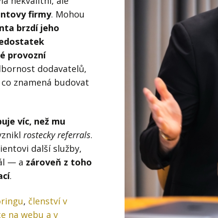
a nekvalitní, ale
ientovy firmy
. Mohou
enta brzdí jeho
 nedostatek
é provozní
odbornost dodavatelů,
ho, co znamená budovat
buje víc, než mu
vznikl
rostecky referrals
.
ntovi další služby,
ál — a
zároveň z toho
ací
.
ringu
,
členství v
ce na webu a v