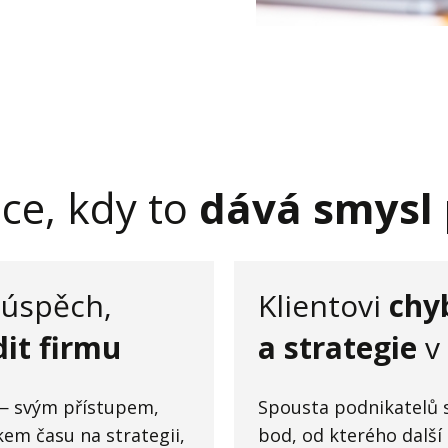
ace, kdy to
dává smysl
j úspěch,
Klientovi
chy
dit firmu
a strategie
v
é — svým přístupem,
Spousta podnikatelů s
m času na strategii,
bod, od kterého další 