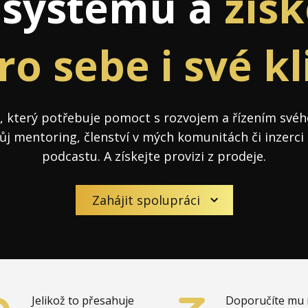
systému a
získ
j firmy
Vedení lidí
ktové řízení
Vzdělávání manažerů
ro sebe i své k
ání firmy nástupci
Zaměstnanecké akcie
rukturalizace podniku
Ziskovost firmy
, který potřebuje pomoct s rozvojem a řízením své
í firmy
 mentoring, členství v mých komunitách či inzerci
podcastu. A získejte provizi z prodeje.
Zahájit spolupráci
Jelikož to přesahuje
Doporučíte mu