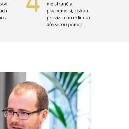
ství
mé straně a
ách
plácneme si, získáte
bu a
provizi a pro klienta
důležitou pomoc.