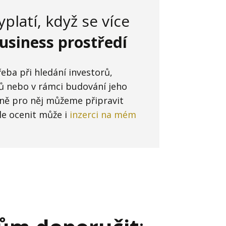
yplatí, když se více
business prostředí
ba při hledání investorů,
ů nebo v rámci budování jeho
čně pro něj můžeme připravit
le ocenit může i
inzerci na mém