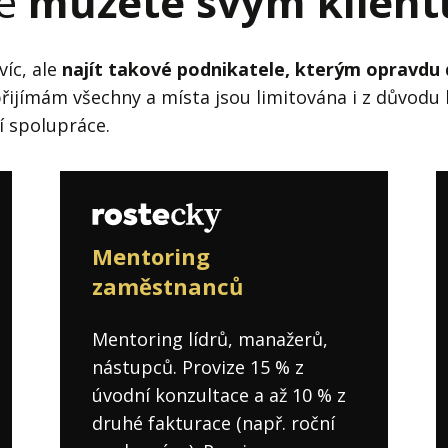
ré
můžete svým klient
víc, ale
najít takové podnikatele, kterým opravdu
přijímám všechny a místa jsou limitována i z důvodu 
í spolupráce.
Mentoring
zaměstnanců
Mentoring lídrů, manažerů,
nástupců. Provize 15 % z
úvodní konzultace a až 10 % z
druhé fakturace (např. roční